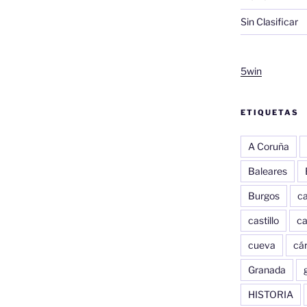
Sin Clasificar
5win
ETIQUETAS
A Coruña
Baleares
Burgos
c
castillo
c
cueva
cár
Granada
HISTORIA