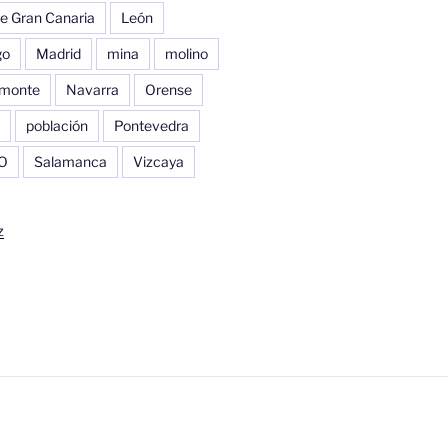
e Gran Canaria
León
go
Madrid
mina
molino
monte
Navarra
Orense
población
Pontevedra
O
Salamanca
Vizcaya
z