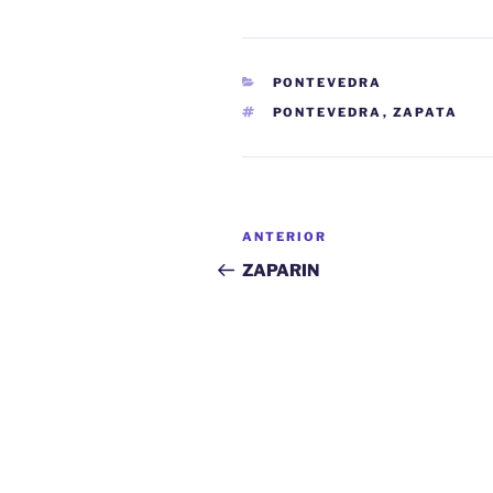
CATEGORÍAS
PONTEVEDRA
ETIQUETAS
PONTEVEDRA
,
ZAPATA
Navegación
Entrada
ANTERIOR
de
anterior:
ZAPARIN
entradas