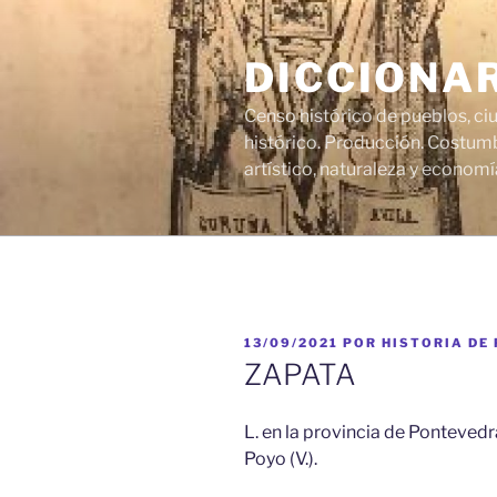
Saltar
al
DICCIONA
contenido
Censo histórico de pueblos, ci
histórico. Producción. Costumb
artístico, naturaleza y economí
PUBLICADO
13/09/2021
POR
HISTORIA DE
EL
ZAPATA
L. en la provincia de Pontevedr
Poyo (V.).