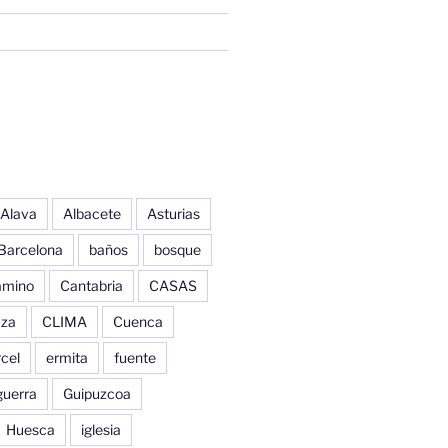
Alava
Albacete
Asturias
Barcelona
baños
bosque
amino
Cantabria
CASAS
aza
CLIMA
Cuenca
cel
ermita
fuente
guerra
Guipuzcoa
Huesca
iglesia