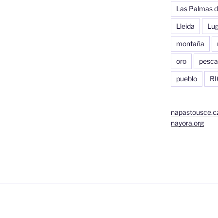
Las Palmas d
Lleida
Lu
montaña
oro
pesca
pueblo
RI
napastousce.c
nayora.org