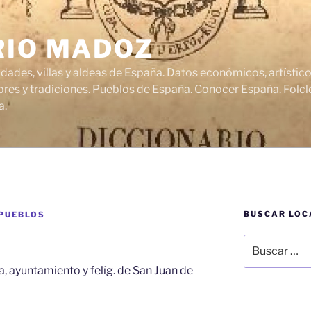
RIO MADOZ
udades, villas y aldeas de España. Datos económicos, artísti
res y tradiciones. Pueblos de España. Conocer España. Folclo
a.
BUSCAR LOC
 PUEBLOS
Buscar
por:
a, ayuntamiento y felíg. de San Juan de