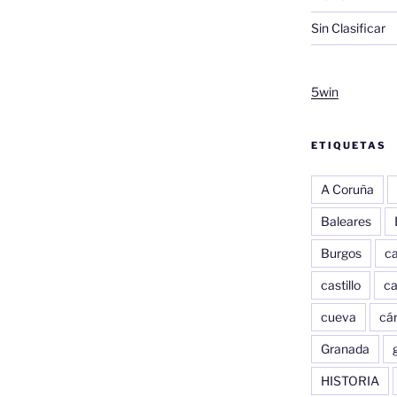
Sin Clasificar
5win
ETIQUETAS
A Coruña
Baleares
Burgos
c
castillo
c
cueva
cár
Granada
HISTORIA