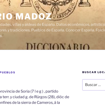
RIO MADOZ
udades, villas y aldeas de España. Datos económicos, artísti
res y tradiciones. Pueblos de España. Conocer España. Folclo
a.
BUSCAR LOC
 PUEBLOS
Buscar
por:
vincia de Soria (7 l e g ) , partido
a terr. y ciudad g. de Rúrgos (28), dióc de
 confines de la sierra de Cameros, á la