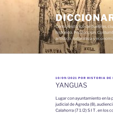
Saltar
al
DICCIONA
contenido
Censo histórico de pueblos, ci
histórico. Producción. Costumb
artístico, naturaleza y economí
PUBLICADO
10/09/2021
POR
HISTORIA DE
EL
YANGUAS
Lugar con ayuntamiento en la pro
judicial de Agreda (8), audienci
Calahorra (7 1 /2) S I T . en los