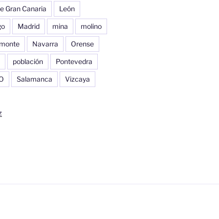
e Gran Canaria
León
go
Madrid
mina
molino
monte
Navarra
Orense
población
Pontevedra
O
Salamanca
Vizcaya
z