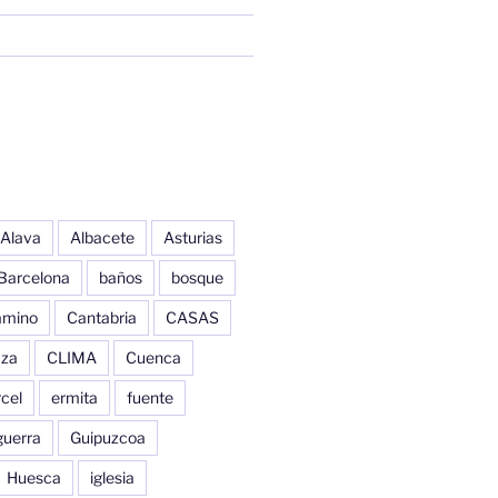
Alava
Albacete
Asturias
Barcelona
baños
bosque
amino
Cantabria
CASAS
aza
CLIMA
Cuenca
cel
ermita
fuente
guerra
Guipuzcoa
Huesca
iglesia