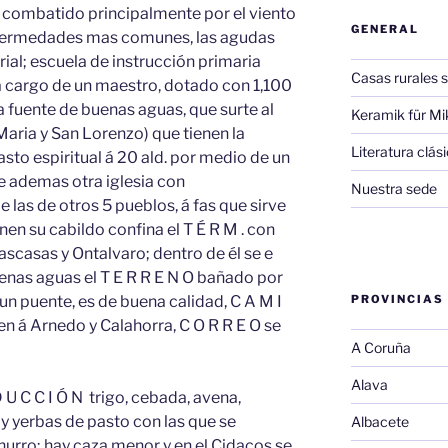
 y combatido principalmente por el viento
GENERAL
as enfermedades mas comunes, las agudas
orial; escuela de instrucción primaria
Casas rurales s
a cargo de un maestro, dotado con 1,100
na fuente de buenas aguas, que surte al
Keramik für Mi
. Maria y San Lorenzo) que tienen la
Literatura clá
asto espiritual á 20 ald. por medio de un
ne ademas otra iglesia con
Nuestra sede
e las de otros 5 pueblos, á fas que sirve
en su cabildo confina el T É R M . con
ascasas y Ontalvaro; dentro de él se e
enas aguas el T E R R E N O bañado por
a un puente, es de buena calidad, C A M I
PROVINCIAS
gen á Arnedo y Calahorra, C O R R E O se
A Coruña
Alava
D U C C I Ó N trigo, cebada, avena,
 y yerbas de pasto con las que se
Albacete
hurro; hay caza menor y en el Cidacos se