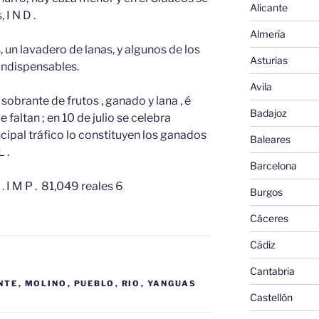
Alicante
 I N D .
Almería
, un lavadero de lanas, y algunos de los
Asturias
indispensables.
Avila
sobrante de frutos , ganado y lana , é
Badajoz
 faltan ; en 10 de julio se celebra
cipal tráfico lo constituyen los ganados
Baleares
 .
Barcelona
 I M P . 81,049 reales 6
Burgos
Cáceres
Cádiz
Cantabria
NTE
,
MOLINO
,
PUEBLO
,
RIO
,
YANGUAS
Castellón