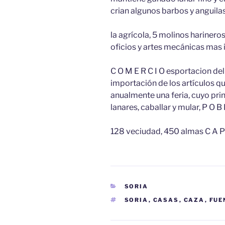
crian algunos barbos y anguilas,
la agrícola, 5 molinos harineros
oficios y artes mecánicas mas 
C O M E R C I O esportacion del 
importación de los artículos que
anualmente una feria, cuyo prin
lanares, caballar y mular, P O B L
128 veciudad, 450 almas C A P .
CATEGORÍAS
SORIA
ETIQUETAS
SORIA
,
CASAS
,
CAZA
,
FUE