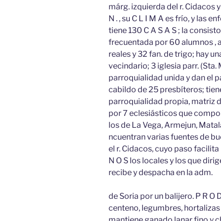
márg. izquierda del r. Cidacos
N . , su C L I M A es frío, y l
tiene 130 C A S A S ; la consist
frecuentada por 60 alumnos , 
reales y 32 fan. de trigo; hay u
vecindario; 3 iglesia parr. (Sta
parroquialidad unida y dan el p
cabildo de 25 presbíteros; tie
parroquialidad propia, matriz d
por 7 eclesiásticos que compon
los de La Vega, Armejun, Matal
ncuentran varias fuentes de bu
el r. Cidacos, cuyo paso facilit
N O S los locales y los que diri
recibe y despacha en la adm.
de Soria por un balijero. P R O 
centeno, legumbres, hortalizas
mantiene ganado lanar fino y c