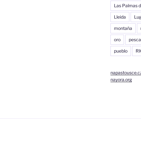
Las Palmas d
Lleida
Lu
montaña
oro
pesca
pueblo
RI
napastousce.c
nayora.org