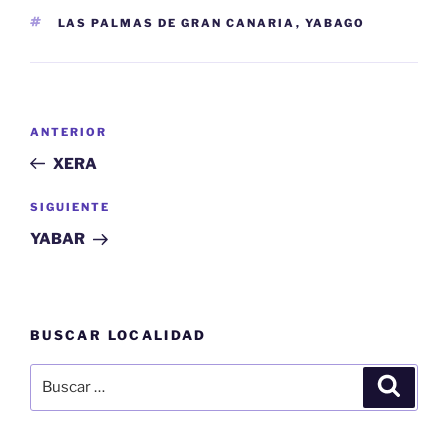
ETIQUETAS
LAS PALMAS DE GRAN CANARIA
,
YABAGO
Navegación
Entrada
ANTERIOR
de
anterior:
XERA
entradas
Siguiente
SIGUIENTE
entrada
YABAR
BUSCAR LOCALIDAD
Buscar
Buscar
por: