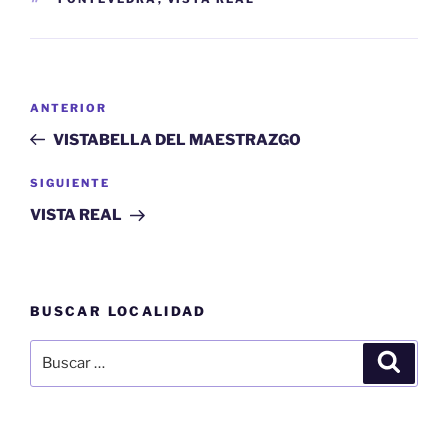
Navegación
Entrada
ANTERIOR
de
anterior:
VISTABELLA DEL MAESTRAZGO
entradas
Siguiente
SIGUIENTE
entrada
VISTA REAL
BUSCAR LOCALIDAD
Buscar
Buscar
por: