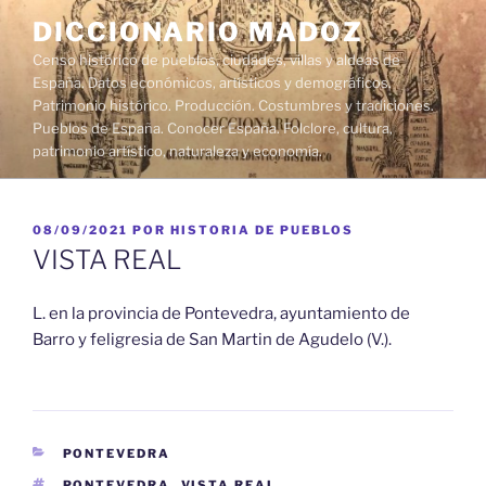
Saltar
DICCIONARIO MADOZ
al
Censo histórico de pueblos, ciudades, villas y aldeas de
contenido
España. Datos económicos, artísticos y demográficos.
Patrimonio histórico. Producción. Costumbres y tradiciones.
Pueblos de España. Conocer España. Folclore, cultura,
patrimonio artístico, naturaleza y economía.
PUBLICADO
08/09/2021
POR
HISTORIA DE PUEBLOS
EL
VISTA REAL
L. en la provincia de Pontevedra, ayuntamiento de
Barro y feligresia de San Martin de Agudelo (V.).
CATEGORÍAS
PONTEVEDRA
ETIQUETAS
PONTEVEDRA
,
VISTA REAL