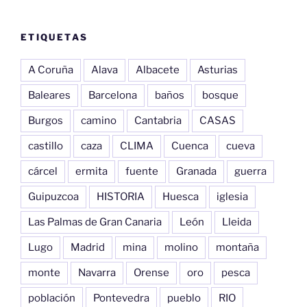
ETIQUETAS
A Coruña
Alava
Albacete
Asturias
Baleares
Barcelona
baños
bosque
Burgos
camino
Cantabria
CASAS
castillo
caza
CLIMA
Cuenca
cueva
cárcel
ermita
fuente
Granada
guerra
Guipuzcoa
HISTORIA
Huesca
iglesia
Las Palmas de Gran Canaria
León
Lleida
Lugo
Madrid
mina
molino
montaña
monte
Navarra
Orense
oro
pesca
población
Pontevedra
pueblo
RIO