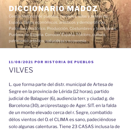
Saltar
DICCIONARIO MADOZ
al
Censo histórico de pueblos, ciudades, villas y aldeas de
contenido
España. Datos económicos, artísticos y demográficos.
Patrimonio histórico. Producción. Costumbres y tradiciones.
Pueblos de España. Conocer España. Folclore, cultura,
patrimonio artístico, naturaleza y economía.
PUBLICADO
11/08/2021
POR
HISTORIA DE PUEBLOS
EL
VILVES
L. que forma parte del distr. municipal de Artesa de
Segre en la provincia de Lérida (12 horas), partido
judicial de Balaguer (6), audiencia terr. y ciudad g. de
Barcelona (30), arciprestazgo de Ager. SIT. en la falda
de un monte elevado cerca del r. Segre, combatido
délos vientos del O. el CLIMA es sano, padeciéndose
solo algunas calenturas. Tiene 23 CASAS inclusa la de