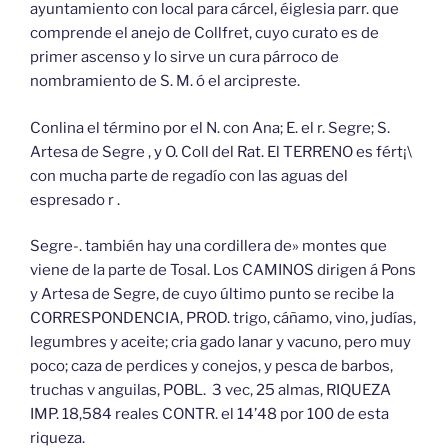
ayuntamiento con local para cárcel, éiglesia parr. que
comprende el anejo de Collfret, cuyo curato es de
primer ascenso y lo sirve un cura párroco de
nombramiento de S. M. ó el arcipreste.
Conlina el término por el N. con Ana; E. el r. Segre; S.
Artesa de Segre , y O. Coll del Rat. El TERRENO es fért¡\
con mucha parte de regadío con las aguas del
espresado r .
Segre-. también hay una cordillera de» montes que
viene de la parte de Tosal. Los CAMINOS dirigen á Pons
y Artesa de Segre, de cuyo último punto se recibe la
CORRESPONDENCIA, PROD. trigo, cáñamo, vino, judías,
legumbres y aceite; cria gado lanar y vacuno, pero muy
poco; caza de perdices y conejos, y pesca de barbos,
truchas v anguilas, POBL. 3 vec, 25 almas, RIQUEZA
IMP. 18,584 reales CONTR. el 14’48 por 100 de esta
riqueza.