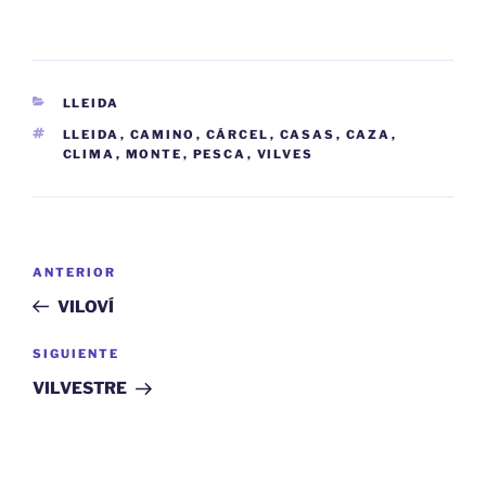
CATEGORÍAS
LLEIDA
ETIQUETAS
LLEIDA
,
CAMINO
,
CÁRCEL
,
CASAS
,
CAZA
,
CLIMA
,
MONTE
,
PESCA
,
VILVES
Navegación
Entrada
ANTERIOR
de
anterior:
VILOVÍ
entradas
Siguiente
SIGUIENTE
entrada
VILVESTRE