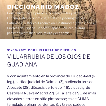
Saltar
DICCIONARIO MADOZ
al
Censo histórico de pueblos, ciudades, villas y aldeas de
contenido
España. Datos económicos, artísticos y demográficos.
Patrimonio histórico. Producción. Costumbres y tradiciones.
Pueblos de España. Conocer España. Folclore, cultura,
patrimonio artístico, naturaleza y economía.
PUBLICADO
31/08/2021
POR
HISTORIA DE PUEBLOS
EL
VILLARRUBIA DE LOS OJOS DE
GUADIANA
v. con ayuntamiento en la provincia de Ciudad-Real (6
leg.), partido judicial de Daimiel (3), audiencia terr. de
Albacete (28), diócesis de Toledo (46), ciudad g. de
Castilla la Nueva (Madrid 27). SIT. á la falda SE. de ufias
elevadas sierras en sitio pintoresco; es de CLIMA
templado ; reinan los vientos S. y O. y se padecen