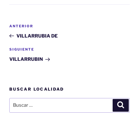
Navegación
Entrada
ANTERIOR
de
anterior:
VILLARRUBIA DE
entradas
Siguiente
SIGUIENTE
entrada
VILLARRUBIN
BUSCAR LOCALIDAD
Buscar
Buscar
por: