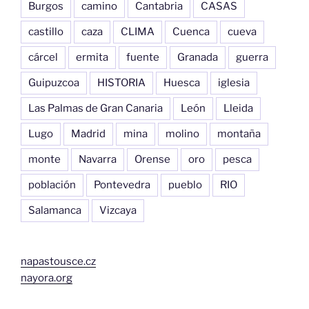
Burgos
camino
Cantabria
CASAS
castillo
caza
CLIMA
Cuenca
cueva
cárcel
ermita
fuente
Granada
guerra
Guipuzcoa
HISTORIA
Huesca
iglesia
Las Palmas de Gran Canaria
León
Lleida
Lugo
Madrid
mina
molino
montaña
monte
Navarra
Orense
oro
pesca
población
Pontevedra
pueblo
RIO
Salamanca
Vizcaya
napastousce.cz
nayora.org