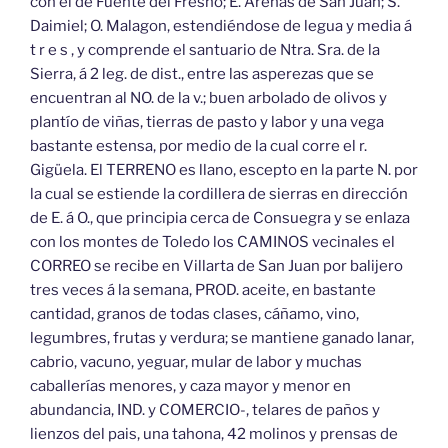
con el de Fuente del Fresno; E. Arenas de San Juan; S.
Daimiel; O. Malagon, estendiéndose de legua y media á
t r e s , y comprende el santuario de Ntra. Sra. de la
Sierra, á 2 leg. de dist., entre las asperezas que se
encuentran al NO. de la v.; buen arbolado de olivos y
plantío de viñas, tierras de pasto y labor y una vega
bastante estensa, por medio de la cual corre el r.
Gigüela. El TERRENO es llano, escepto en la parte N. por
la cual se estiende la cordillera de sierras en dirección
de E. á O., que principia cerca de Consuegra y se enlaza
con los montes de Toledo los CAMINOS vecinales el
CORREO se recibe en Villarta de San Juan por balijero
tres veces á la semana, PROD. aceite, en bastante
cantidad, granos de todas clases, cáñamo, vino,
legumbres, frutas y verdura; se mantiene ganado lanar,
cabrio, vacuno, yeguar, mular de labor y muchas
caballerías menores, y caza mayor y menor en
abundancia, IND. y COMERCIO-, telares de paños y
lienzos del pais, una tahona, 42 molinos y prensas de