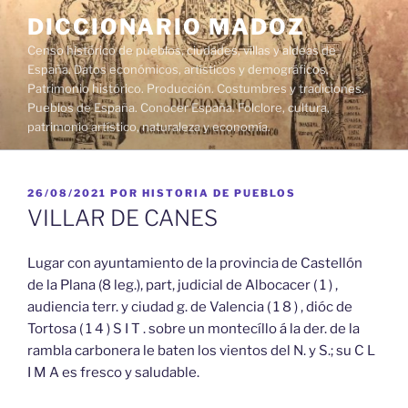
Saltar
DICCIONARIO MADOZ
al
Censo histórico de pueblos, ciudades, villas y aldeas de
contenido
España. Datos económicos, artísticos y demográficos.
Patrimonio histórico. Producción. Costumbres y tradiciones.
Pueblos de España. Conocer España. Folclore, cultura,
patrimonio artístico, naturaleza y economía.
PUBLICADO
26/08/2021
POR
HISTORIA DE PUEBLOS
EL
VILLAR DE CANES
Lugar con ayuntamiento de la provincia de Castellón
de la Plana (8 leg.), part, judicial de Albocacer ( 1 ) ,
audiencia terr. y ciudad g. de Valencia ( 1 8 ) , dióc de
Tortosa ( 1 4 ) S I T . sobre un montecíllo á la der. de la
rambla carbonera le baten los vientos del N. y S.; su C L
I M A es fresco y saludable.