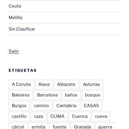
Ceuta
Melilla
Sin Clasificar
5win
ETIQUETAS
A Coruña
Alava
Albacete
Asturias
Baleares
Barcelona
baños
bosque
Burgos
camino
Cantabria
CASAS
castillo
caza
CLIMA
Cuenca
cueva
cárcel
ermita
fuente
Granada
guerra