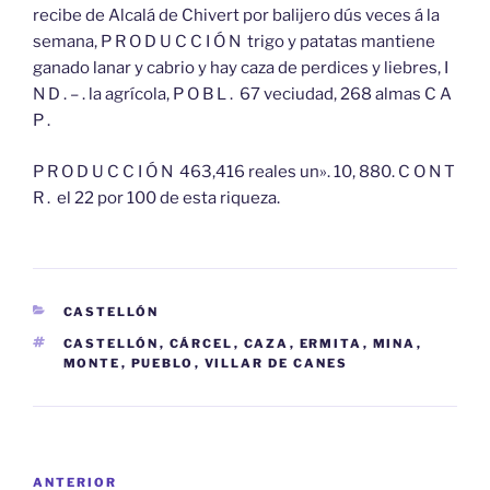
recibe de Alcalá de Chivert por balijero dús veces á la
semana, P R O D U C C I Ó N trigo y patatas mantiene
ganado lanar y cabrio y hay caza de perdices y liebres, I
N D . – . la agrícola, P O B L . 67 veciudad, 268 almas C A
P .
P R O D U C C I Ó N 463,416 reales un». 10, 880. C O N T
R . el 22 por 100 de esta riqueza.
CATEGORÍAS
CASTELLÓN
ETIQUETAS
CASTELLÓN
,
CÁRCEL
,
CAZA
,
ERMITA
,
MINA
,
MONTE
,
PUEBLO
,
VILLAR DE CANES
Navegación
Entrada
ANTERIOR