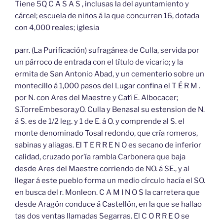
Tiene 5Q C A S A S , inclusas la del ayuntamiento y
cárcel; escuela de niños á la que concurren 16, dotada
con 4,000 reales; iglesia
parr. (La Purificación) sufragánea de Culla, servida por
un párroco de entrada con el título de vicario; y la
ermita de San Antonio Abad, y un cementerio sobre un
montecillo á 1,000 pasos del Lugar confina el T É R M .
por N. con Ares del Maestre y Catí E. Albocacer;
S.TorreEmbesora,yO. Culla y Benasal su estension de N.
á S. es de 1/2 leg. y 1 de E. á O. y comprende al S. el
monte denominado Tosal redondo, que cría romeros,
sabinas y aliagas. El T E R R E N O es secano de inferior
calidad, cruzado por’ía rambla Carbonera que baja
desde Ares del Maestre corriendo de NO. á SE., y al
llegar á este pueblo forma un medio círculo hacía el SO.
en busca del r. Monleon. C A M I N O S la carretera que
desde Aragón conduce á Castellón, en la que se hallao
tas dos ventas llamadas Segarras. El C O R R E O se