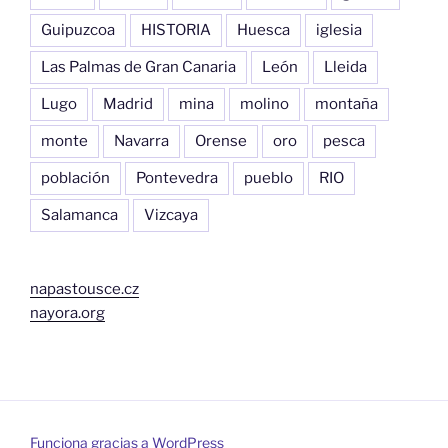
Guipuzcoa
HISTORIA
Huesca
iglesia
Las Palmas de Gran Canaria
León
Lleida
Lugo
Madrid
mina
molino
montaña
monte
Navarra
Orense
oro
pesca
población
Pontevedra
pueblo
RIO
Salamanca
Vizcaya
napastousce.cz
nayora.org
Funciona gracias a WordPress