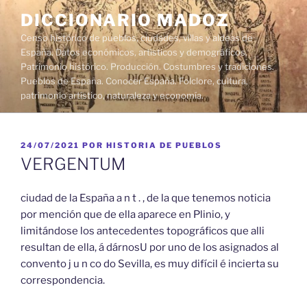
Saltar
DICCIONARIO MADOZ
al
Censo histórico de pueblos, ciudades, villas y aldeas de
contenido
España. Datos económicos, artísticos y demográficos.
Patrimonio histórico. Producción. Costumbres y tradiciones.
Pueblos de España. Conocer España. Folclore, cultura,
patrimonio artístico, naturaleza y economía.
PUBLICADO
24/07/2021
POR
HISTORIA DE PUEBLOS
EL
VERGENTUM
ciudad de la España a n t . , de la que tenemos noticia
por mención que de ella aparece en Plinio, y
limitándose los antecedentes topográficos que alli
resultan de ella, á dárnosU por uno de los asignados al
convento j u n co do Sevilla, es muy difícil é incierta su
correspondencia.