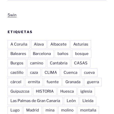
5win
ETIQUETAS
A Coruña
Alava
Albacete
Asturias
Baleares
Barcelona
baños
bosque
Burgos
camino
Cantabria
CASAS
castillo
caza
CLIMA
Cuenca
cueva
cárcel
ermita
fuente
Granada
guerra
Guipuzcoa
HISTORIA
Huesca
iglesia
Las Palmas de Gran Canaria
León
Lleida
Lugo
Madrid
mina
molino
montaña