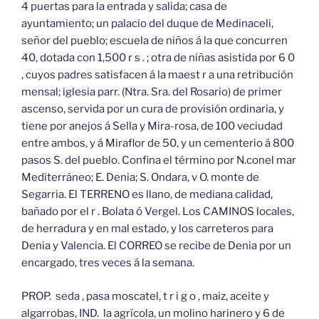
4 puertas para la entrada y salida; casa de
ayuntamiento; un palacio del duque de Medinaceli,
señor del pueblo; escuela de niños á la que concurren
40, dotada con 1,500 r s . ; otra de niñas asistida por 6 0
, cuyos padres satisfacen á la maest r a una retribución
mensal; iglesia parr. (Ntra. Sra. del Rosario) de primer
ascenso, servida por un cura de provisión ordinaria, y
tiene por anejos á Sella y Mira-rosa, de 100 veciudad
entre ambos, y á Miraflor de 50, y un cementerio á 800
pasos S. del pueblo. Confina el término por N.conel mar
Mediterráneo; E. Denia; S. Ondara, v O. monte de
Segarria. El TERRENO es llano, de mediana calidad,
bañado por el r . Bolata ó Vergel. Los CAMINOS locales,
de herradura y en mal estado, y los carreteros para
Denia y Valencia. El CORREO se recibe de Denia por un
encargado, tres veces á la semana.
PROP. seda , pasa moscatel, t r i g o , maiz, aceite y
algarrobas, IND. la agrícola, un molino harinero y 6 de