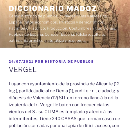
Saltar
DICCIONARIO MADOZ
al
Censo histórico de pueblos, ciudades, villas y aldeas de
contenido
España. Datos económicos, artísticos y demográficos.
Patrimonio histórico. Producción. Costumbres y tradiciones.
Pueblos de España. Conocer España. Folclore, cultura,
patrimonio artístico, naturaleza y economía.
PUBLICADO
24/07/2021
POR
HISTORIA DE PUEBLOS
EL
VERGEL
Lugar con ayuntamiento de la provincia de Alicante (12
leg.), partido judicial de Denia (1), aud t e r r . , ciudad g. y
diócesis de Valencia (12) SIT. en terreno llano á la orilla
izquierda del r . Vergel le baten con frecuencia los
vientos del S . su CLIMA es templado y afecto á las
intermitentes. Tiene 240 CASAS que forman casco de
población, cercadas por una tapia de difícil acceso, con