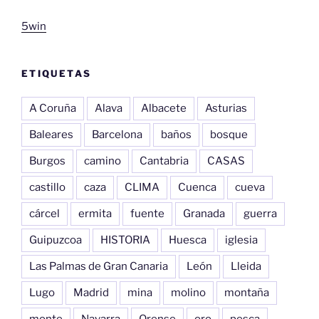
5win
ETIQUETAS
A Coruña
Alava
Albacete
Asturias
Baleares
Barcelona
baños
bosque
Burgos
camino
Cantabria
CASAS
castillo
caza
CLIMA
Cuenca
cueva
cárcel
ermita
fuente
Granada
guerra
Guipuzcoa
HISTORIA
Huesca
iglesia
Las Palmas de Gran Canaria
León
Lleida
Lugo
Madrid
mina
molino
montaña
monte
Navarra
Orense
oro
pesca