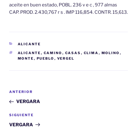
aceite en buen estado, POBL. 236 v e c , 977 almas
CAP. PROD. 2.430,767 r s . IMP 116,854. CONTR. 15,613.
CATEGORÍAS
ALICANTE
ETIQUETAS
ALICANTE
,
CAMINO
,
CASAS
,
CLIMA
,
MOLINO
,
MONTE
,
PUEBLO
,
VERGEL
Navegación
Entrada
ANTERIOR
de
anterior:
VERGARA
entradas
Siguiente
SIGUIENTE
entrada
VERGARA