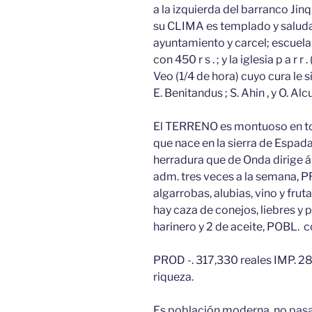
a la izquierda del barranco Jinquer
su CLIMA es templado y saludab
ayuntamiento y carcel; escuela 
con 450 r s . ; y la iglesia p a r
Veo (1/4 de hora) cuyo cura le s
E. Benitandus ; S. Ahin , y O. Al
El TERRENO es montuoso en tod
que nace en la sierra de Espad
herradura que de Onda dirige á
adm. tres veces a la semana, PRO
algarrobas, alubias, vino y fruta
hay caza de conejos, liebres y p
harinero y 2 de aceite, POBL. c
PROD -. 317,330 reales IMP. 28
riqueza.
Es población moderna, no pasand