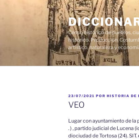
Saltar
al
DICCIONA
contenido
Censo histórico de pueblos, ci
histórico. Producción. Costumb
artístico, naturaleza y economí
PUBLICADO
23/07/2021
POR
HISTORIA DE
EL
VEO
Lugar con ayuntamiento de la pr
. ) , partido judicial de Lucena (i
diociudad de Tortosa (24). SIT.