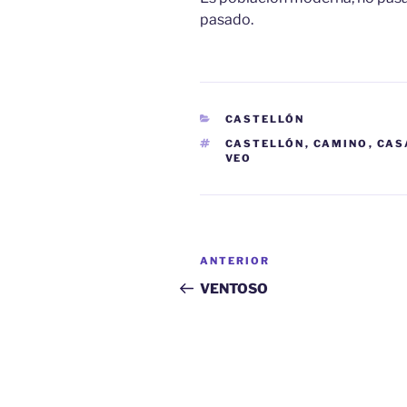
pasado.
CATEGORÍAS
CASTELLÓN
ETIQUETAS
CASTELLÓN
,
CAMINO
,
CAS
VEO
Navegación
Entrada
ANTERIOR
de
anterior:
VENTOSO
entradas