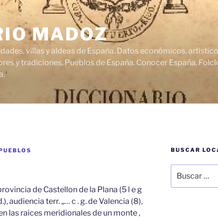
RIO MADOZ
udades, villas y aldeas de España. Datos económicos, artísti
res y tradiciones. Pueblos de España. Conocer España. Folclo
a.
BUSCAR LOC
 PUEBLOS
Buscar
por:
ovincia de Castellon de la Plana (5 l e g
d.), audiencia terr. „… c . g. de Valencia (8),
 en las raices meridionales de un monte ,