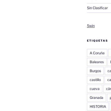
Sin Clasificar
5win
ETIQUETAS
A Coruña
Baleares
Burgos
c
castillo
c
cueva
cár
Granada
HISTORIA