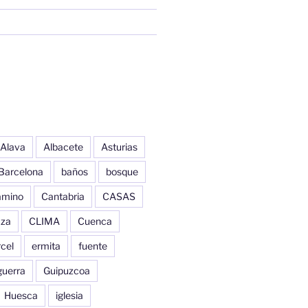
Alava
Albacete
Asturias
Barcelona
baños
bosque
amino
Cantabria
CASAS
aza
CLIMA
Cuenca
cel
ermita
fuente
guerra
Guipuzcoa
Huesca
iglesia