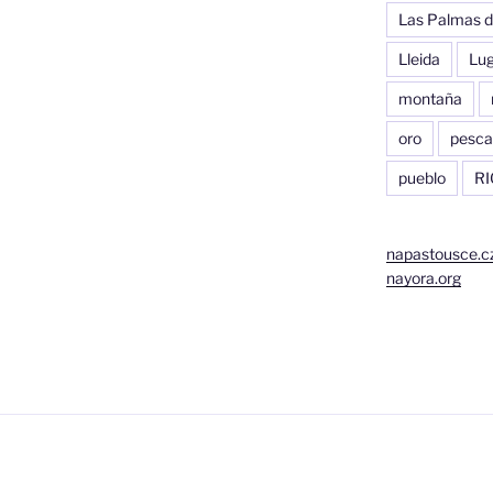
Las Palmas d
Lleida
Lu
montaña
oro
pesca
pueblo
RI
napastousce.c
nayora.org