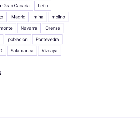
e Gran Canaria
León
go
Madrid
mina
molino
monte
Navarra
Orense
población
Pontevedra
O
Salamanca
Vizcaya
z