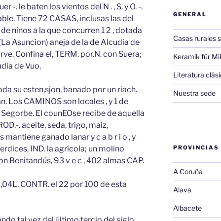
 -. le baten los vientos del N . , S. y O. -.
GENERAL
le. Tiene 72 CASAS, inclusas las del
de ninos a la que concurren 1 2 , dotada
Casas rurales s
 r . (La Asuncion) aneja de la de Alcudia de
irve. Confina el, TERM. por.N. con Suera;
Keramik für Mi
cudia de Vuo.
Literatura clá
a su esten,sjon, banado por un riach.
Nuestra sede
an. Los CAMINOS son locales , y 1 de
 Segorbe. El counEOse recibe de aquella
D.-. aceite, seda, trigo, maiz,
s mantiene ganado lanar y c a b r í o , y
erdices, IND. la agrícola; un molino
PROVINCIAS
on Benitandús, 93 v e c , 402 almas CAP.
A Coruña
,04L. CONTR. el 22 por 100 de esta
Alava
Albacete
o tal vez del último tercio del siglo