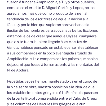
fueron á fundar á Amphilochia, á Tuy y otros pueblos,
como dice el erudito D. Miguel Cortés y Lopes, no los
apreciamos mas que como producto de la genial
tendencia de los escritores de aquella nación á la
fábula y por lo bien que supieron aprovechar de la
ilusión de los nombres para apoyar sus bellas ficciones
estamos lejos de creer que aunque Ulyses, cualquiera
que e s te fuera, hubiera llegado á las c o s tas de
Galicia, hubiese pensado en establecerse ni establecer
á sus compañeros en la poco aventajada situado de
Amphilochia , s i s e compara con los países que habian
dejado; ni que fuese á tornar asiento á las montañas del
N. de Abdera.
Repetidas veces hemos manifestado ya en el curso de
la p r e sente obra, nuestra oposición á la idea, de que
los establecimientos griegos d é l a Península, pasasen
de la parte litoral comprendida entre el Cabo de Creux
y las columnas de Hércules los griegos que aun