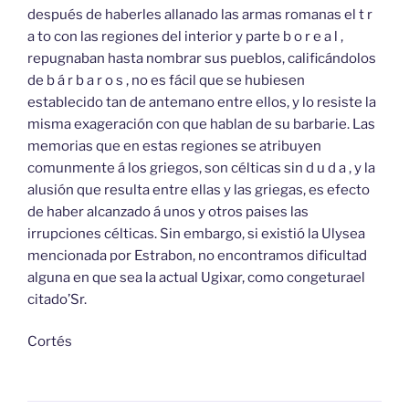
después de haberles allanado las armas romanas el t r
a to con las regiones del interior y parte b o r e a l ,
repugnaban hasta nombrar sus pueblos, calificándolos
de b á r b a r o s , no es fácil que se hubiesen
establecido tan de antemano entre ellos, y lo resiste la
misma exageración con que hablan de su barbarie. Las
memorias que en estas regiones se atribuyen
comunmente á los griegos, son célticas sin d u d a , y la
alusión que resulta entre ellas y las griegas, es efecto
de haber alcanzado á unos y otros paises las
irrupciones célticas. Sin embargo, si existió la Ulysea
mencionada por Estrabon, no encontramos dificultad
alguna en que sea la actual Ugixar, como congeturael
citado’Sr.
Cortés