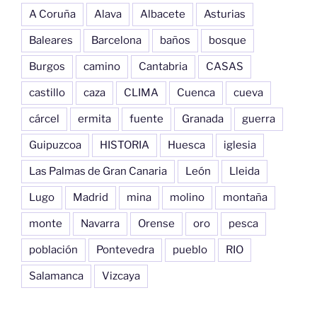
A Coruña
Alava
Albacete
Asturias
Baleares
Barcelona
baños
bosque
Burgos
camino
Cantabria
CASAS
castillo
caza
CLIMA
Cuenca
cueva
cárcel
ermita
fuente
Granada
guerra
Guipuzcoa
HISTORIA
Huesca
iglesia
Las Palmas de Gran Canaria
León
Lleida
Lugo
Madrid
mina
molino
montaña
monte
Navarra
Orense
oro
pesca
población
Pontevedra
pueblo
RIO
Salamanca
Vizcaya