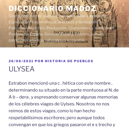
Saltar
DICCIONARIO MADOZ
al
Censo histórico de pueblos, ciudades, villas y aldeas de
contenido
España. Datos económicos, artísticos y demográficos.
Patrimonio histórico. Producción. Costumbres y tradiciones.
Pueblos de España. Conocer España. Folclore, cultura,
patrimonio artístico, naturaleza y economía.
PUBLICADO
26/06/2021
POR
HISTORIA DE PUEBLOS
EL
ULYSEA
Estrabon mencionó una c . hética con este nombre ,
determinando su situado en la parte montuosa al N. de
A b – dera , y espresando conservar algunas memorias
de los célebres viages de Uylses. Nosotros no nos
reimos de estos viages, como lo han hecho
respetabilísimos escritores; pero aunque todos
convengan en que los griegos pasaron el e s trecho y