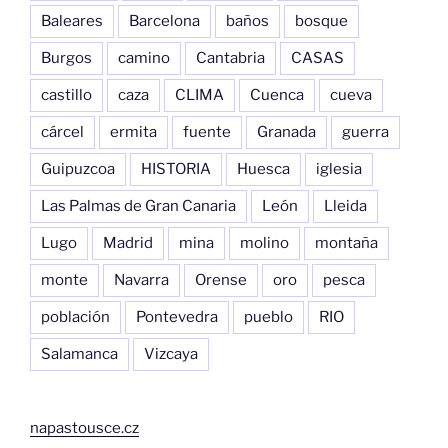
Baleares
Barcelona
baños
bosque
Burgos
camino
Cantabria
CASAS
castillo
caza
CLIMA
Cuenca
cueva
cárcel
ermita
fuente
Granada
guerra
Guipuzcoa
HISTORIA
Huesca
iglesia
Las Palmas de Gran Canaria
León
Lleida
Lugo
Madrid
mina
molino
montaña
monte
Navarra
Orense
oro
pesca
población
Pontevedra
pueblo
RIO
Salamanca
Vizcaya
napastousce.cz