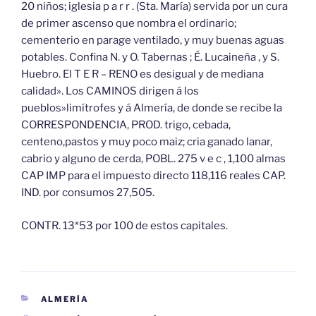
20 niños; iglesia p a r r . (Sta. María) servida por un cura
de primer ascenso que nombra el ordinario;
cementerio en parage ventilado, y muy buenas aguas
potables. Confina N. y O. Tabernas ; É. Lucaineña , y S.
Huebro. El T E R – RENO es desigual y de mediana
calidad». Los CAMINOS dirigen á los
pueblos»limítrofes y á Almería, de donde se recibe la
CORRESPONDENCIA, PROD. trigo, cebada,
centeno,pastos y muy poco maiz; cria ganado lanar,
cabrio y alguno de cerda, POBL. 275 v e c , 1,100 almas
CAP IMP para el impuesto directo 118,116 reales CAP.
IND. por consumos 27,505.
CONTR. 13*53 por 100 de estos capitales.
CATEGORÍAS
ALMERÍA