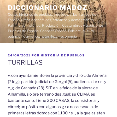
Saltar
DICCIONARIO MADOZ
al
Censo histórico de pueblos, ciudades, villas y aldeas de
contenido
España. Datos económicos, artísticos y demográficos.
Patrimonio histórico. Producción. Costumbres y tradiciones.
Pueblos de España. Conocer España. Folclore, cultura,
patrimonio artístico, naturaleza y economía.
PUBLICADO
24/06/2021
POR
HISTORIA DE PUEBLOS
EL
TURRILLAS
v. con ayuntamiento en la provincia y d i ó c de Almería
(7 leg.), partido judicial de Gergal (5), audiencia t e r r . y
c, g. de Granada (23). SIT. en la falda de la sierra de
Alhamilla, s o bre terreno desigual; su CLIMA es
bastante sano. Tiene 300 CASAS; la consistorial y
cárcel; un pósito con algunos g r a nos; escuela de
primeras letras dotada con 1,100 r s . , a la que asisten