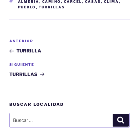
ETIQUETAS
ALMERÍA
,
CAMINO
,
CÁRCEL
,
CASAS
,
CLIMA
,
PUEBLO
,
TURRILLAS
Navegación
Entrada
ANTERIOR
de
anterior:
TURRILLA
entradas
Siguiente
SIGUIENTE
entrada
TURRILLAS
BUSCAR LOCALIDAD
Buscar
Buscar
por: