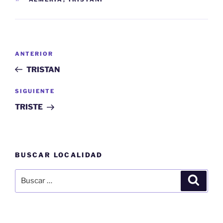
Navegación
Entrada
ANTERIOR
de
anterior:
TRISTAN
entradas
Siguiente
SIGUIENTE
entrada
TRISTE
BUSCAR LOCALIDAD
Buscar
Buscar
por: