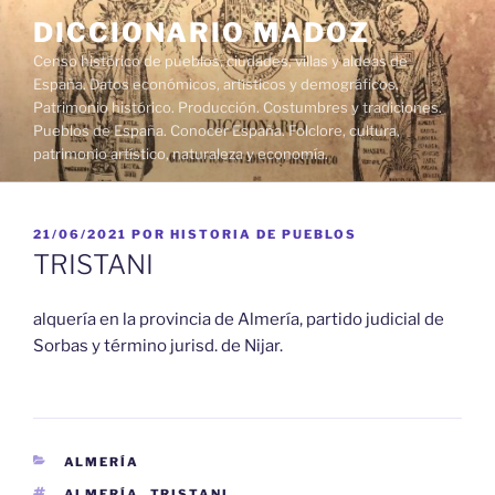
Saltar
DICCIONARIO MADOZ
al
Censo histórico de pueblos, ciudades, villas y aldeas de
contenido
España. Datos económicos, artísticos y demográficos.
Patrimonio histórico. Producción. Costumbres y tradiciones.
Pueblos de España. Conocer España. Folclore, cultura,
patrimonio artístico, naturaleza y economía.
PUBLICADO
21/06/2021
POR
HISTORIA DE PUEBLOS
EL
TRISTANI
alquería en la provincia de Almería, partido judicial de
Sorbas y término jurisd. de Nijar.
CATEGORÍAS
ALMERÍA
ETIQUETAS
ALMERÍA
,
TRISTANI