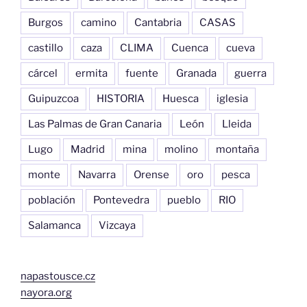
Burgos
camino
Cantabria
CASAS
castillo
caza
CLIMA
Cuenca
cueva
cárcel
ermita
fuente
Granada
guerra
Guipuzcoa
HISTORIA
Huesca
iglesia
Las Palmas de Gran Canaria
León
Lleida
Lugo
Madrid
mina
molino
montaña
monte
Navarra
Orense
oro
pesca
población
Pontevedra
pueblo
RIO
Salamanca
Vizcaya
napastousce.cz
nayora.org