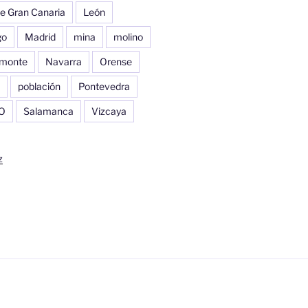
e Gran Canaria
León
go
Madrid
mina
molino
monte
Navarra
Orense
población
Pontevedra
O
Salamanca
Vizcaya
z