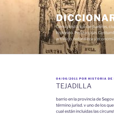
Saltar
al
DICCIONA
contenido
Censo histórico de pueblos, ci
histórico. Producción. Costumb
artístico, naturaleza y economí
PUBLICADO
04/06/2011
POR
HISTORIA DE
EL
TEJADILLA
barrio en la provincia de Segovi
término jurisd. v uno de los qu
cual están incluidas las circunsta