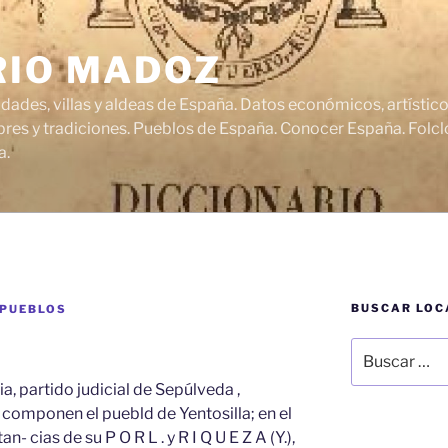
RIO MADOZ
udades, villas y aldeas de España. Datos económicos, artísti
res y tradiciones. Pueblos de España. Conocer España. Folclo
a.
BUSCAR LOC
 PUEBLOS
Buscar
por:
a, partido judicial de Sepúlveda ,
e componen el puebld de Yentosilla; en el
n- cias de su P O R L . y R I Q U E Z A (Y.),