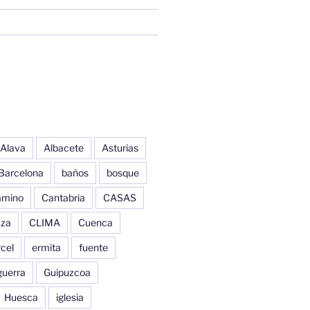
Alava
Albacete
Asturias
Barcelona
baños
bosque
amino
Cantabria
CASAS
aza
CLIMA
Cuenca
cel
ermita
fuente
guerra
Guipuzcoa
Huesca
iglesia