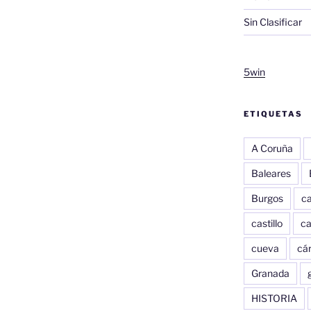
Sin Clasificar
5win
ETIQUETAS
A Coruña
Baleares
Burgos
c
castillo
c
cueva
cár
Granada
HISTORIA