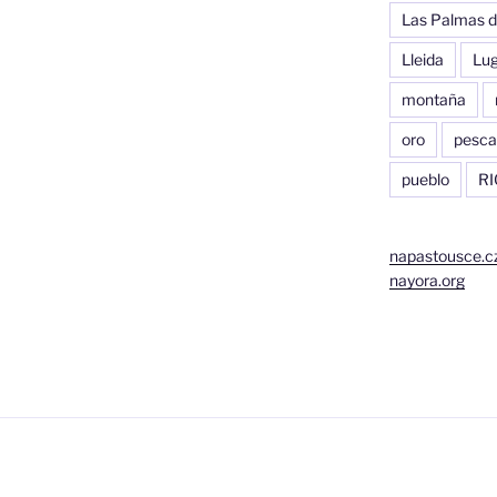
Las Palmas d
Lleida
Lu
montaña
oro
pesca
pueblo
RI
napastousce.c
nayora.org