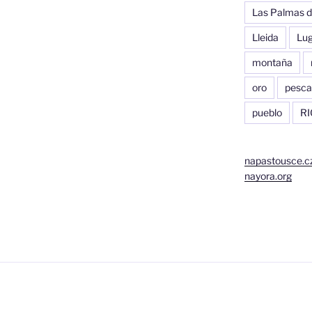
Las Palmas d
Lleida
Lu
montaña
oro
pesca
pueblo
RI
napastousce.c
nayora.org