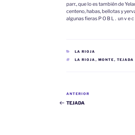
parr., que lo es también de Yela
centeno, habas, bellotas y yerv
algunas fieras P O B L . un v e c 
CATEGORÍAS
LA RIOJA
ETIQUETAS
LA RIOJA
,
MONTE
,
TEJADA
Navegación
Entrada
ANTERIOR
de
anterior:
TEJADA
entradas