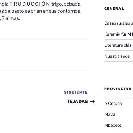
ndia P R O D U C C I Ó N trigo, cebada,
GENERAL
as de pasto se crian en sus contornos
, 7 almas.
Casas rurales s
Keramik für Mi
Literatura clá
Nuestra sede
PROVINCIAS
SIGUIENTE
Siguiente
entrada
TEJADAS
A Coruña
Alava
Albacete