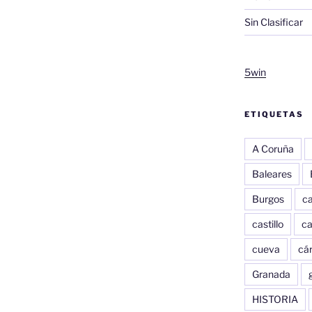
Sin Clasificar
5win
ETIQUETAS
A Coruña
Baleares
Burgos
c
castillo
c
cueva
cár
Granada
HISTORIA