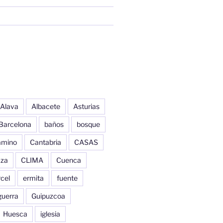
Alava
Albacete
Asturias
Barcelona
baños
bosque
amino
Cantabria
CASAS
aza
CLIMA
Cuenca
cel
ermita
fuente
guerra
Guipuzcoa
Huesca
iglesia