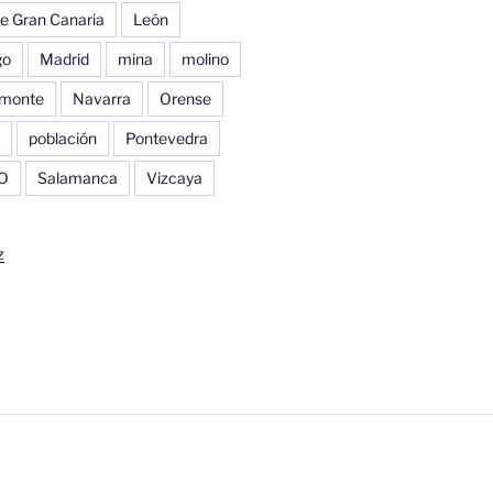
e Gran Canaria
León
go
Madrid
mina
molino
monte
Navarra
Orense
población
Pontevedra
O
Salamanca
Vizcaya
z