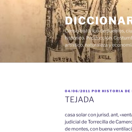
Saltar
al
DICCIONA
contenido
Censo histórico de pueblos, ci
histórico. Producción. Costumb
artístico, naturaleza y economí
PUBLICADO
04/06/2011
POR
HISTORIA DE
EL
TEJADA
casa solar con jurisd. ant, »xen
judicial de Torrecilla de Camer
de montes, con buena ventilaci