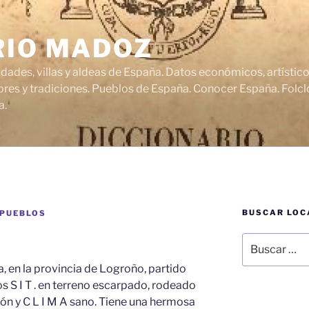
RIO MADOZ
udades, villas y aldeas de España. Datos económicos, artísti
res y tradiciones. Pueblos de España. Conocer España. Folclo
a.
BUSCAR LOC
 PUEBLOS
Buscar
por:
ta, en la provincia de Logroño, partido
os S I T . en terreno escarpado, rodeado
ón y C L I M A sano. Tiene una hermosa