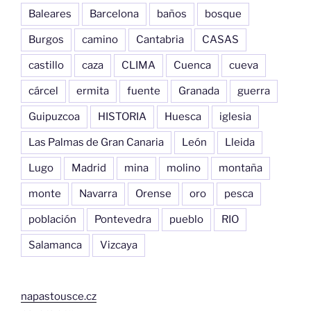
Baleares
Barcelona
baños
bosque
Burgos
camino
Cantabria
CASAS
castillo
caza
CLIMA
Cuenca
cueva
cárcel
ermita
fuente
Granada
guerra
Guipuzcoa
HISTORIA
Huesca
iglesia
Las Palmas de Gran Canaria
León
Lleida
Lugo
Madrid
mina
molino
montaña
monte
Navarra
Orense
oro
pesca
población
Pontevedra
pueblo
RIO
Salamanca
Vizcaya
napastousce.cz