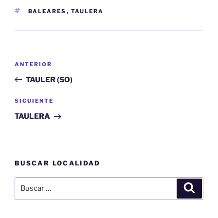
ETIQUETAS
BALEARES
,
TAULERA
Navegación
Entrada
ANTERIOR
de
anterior:
TAULER (SO)
entradas
Siguiente
SIGUIENTE
entrada
TAULERA
BUSCAR LOCALIDAD
Buscar
Buscar
por: