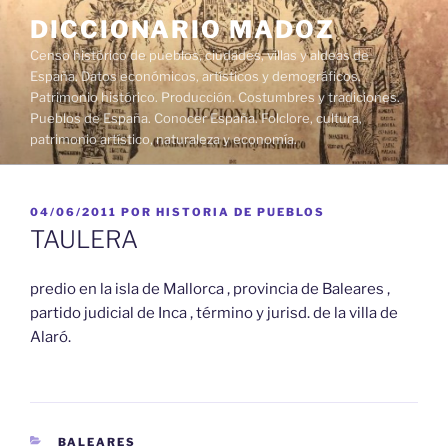
Saltar
DICCIONARIO MADOZ
al
Censo histórico de pueblos, ciudades, villas y aldeas de
contenido
España. Datos económicos, artísticos y demográficos.
Patrimonio histórico. Producción. Costumbres y tradiciones.
Pueblos de España. Conocer España. Folclore, cultura,
patrimonio artístico, naturaleza y economía.
PUBLICADO
04/06/2011
POR
HISTORIA DE PUEBLOS
EL
TAULERA
predio en la isla de Mallorca , provincia de Baleares ,
partido judicial de Inca , término y jurisd. de la villa de
Alaró.
CATEGORÍAS
BALEARES