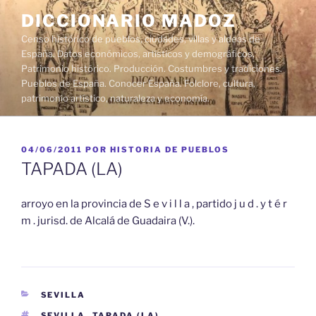
Saltar
DICCIONARIO MADOZ
al
Censo histórico de pueblos, ciudades, villas y aldeas de
contenido
España. Datos económicos, artísticos y demográficos.
Patrimonio histórico. Producción. Costumbres y tradiciones.
Pueblos de España. Conocer España. Folclore, cultura,
patrimonio artístico, naturaleza y economía.
PUBLICADO
04/06/2011
POR
HISTORIA DE PUEBLOS
EL
TAPADA (LA)
arroyo en la provincia de S e v i l l a , partido j u d . y t é r
m . jurisd. de Alcalá de Guadaira (V.).
CATEGORÍAS
SEVILLA
ETIQUETAS
SEVILLA
,
TAPADA (LA)