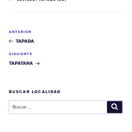
Navegación
Entrada
ANTERIOR
de
anterior:
TAPADA
entradas
Siguiente
SIGUIENTE
entrada
TAPATANA
BUSCAR LOCALIDAD
Buscar
Buscar
por: