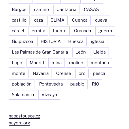
Burgos
camino
Cantabria
CASAS
castillo
caza
CLIMA
Cuenca
cueva
cárcel
ermita
fuente
Granada
guerra
Guipuzcoa
HISTORIA
Huesca
iglesia
Las Palmas de Gran Canaria
León
Lleida
Lugo
Madrid
mina
molino
montaña
monte
Navarra
Orense
oro
pesca
población
Pontevedra
pueblo
RIO
Salamanca
Vizcaya
napastousce.cz
nayora.org