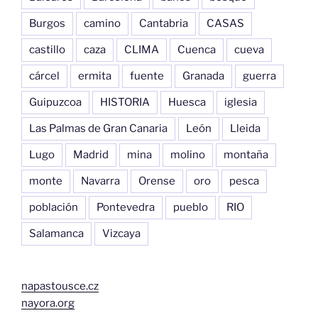
Burgos
camino
Cantabria
CASAS
castillo
caza
CLIMA
Cuenca
cueva
cárcel
ermita
fuente
Granada
guerra
Guipuzcoa
HISTORIA
Huesca
iglesia
Las Palmas de Gran Canaria
León
Lleida
Lugo
Madrid
mina
molino
montaña
monte
Navarra
Orense
oro
pesca
población
Pontevedra
pueblo
RIO
Salamanca
Vizcaya
napastousce.cz
nayora.org