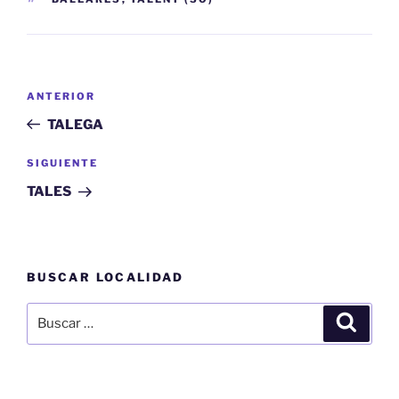
Navegación
Entrada
ANTERIOR
de
anterior:
TALEGA
entradas
Siguiente
SIGUIENTE
entrada
TALES
BUSCAR LOCALIDAD
Buscar
Buscar
por: