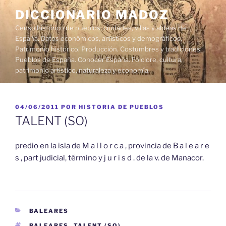
Saltar
DICCIONARIO MADOZ
al
Censo histórico de pueblos, ciudades, villas y aldeas de
contenido
España. Datos económicos, artísticos y demográficos.
Patrimonio histórico. Producción. Costumbres y tradiciones.
Pueblos de España. Conocer España. Folclore, cultura,
patrimonio artístico, naturaleza y economía.
PUBLICADO
04/06/2011
POR
HISTORIA DE PUEBLOS
EL
TALENT (SO)
predio en la isla de M a l l o r c a , provincia de B a l e a r e
s , part judicial, término y j u r i s d . de la v. de Manacor.
CATEGORÍAS
BALEARES
ETIQUETAS
BALEARES
,
TALENT (SO)