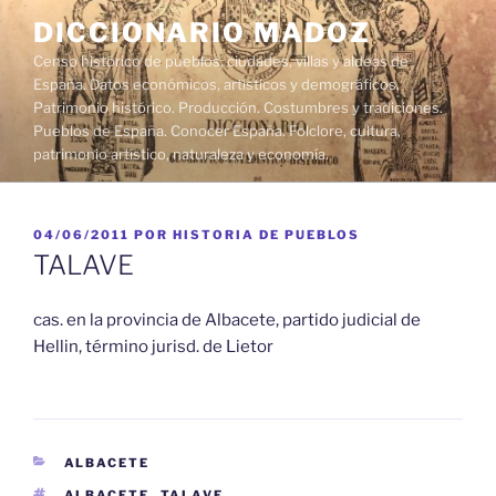
Saltar
DICCIONARIO MADOZ
al
Censo histórico de pueblos, ciudades, villas y aldeas de
contenido
España. Datos económicos, artísticos y demográficos.
Patrimonio histórico. Producción. Costumbres y tradiciones.
Pueblos de España. Conocer España. Folclore, cultura,
patrimonio artístico, naturaleza y economía.
PUBLICADO
04/06/2011
POR
HISTORIA DE PUEBLOS
EL
TALAVE
cas. en la provincia de Albacete, partido judicial de
Hellin, término jurisd. de Lietor
CATEGORÍAS
ALBACETE
ETIQUETAS
ALBACETE
,
TALAVE