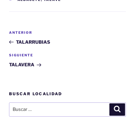
Navegación
Entrada
ANTERIOR
de
anterior:
TALARRUBIAS
entradas
Siguiente
SIGUIENTE
entrada
TALAVERA
BUSCAR LOCALIDAD
Buscar
Buscar
por: