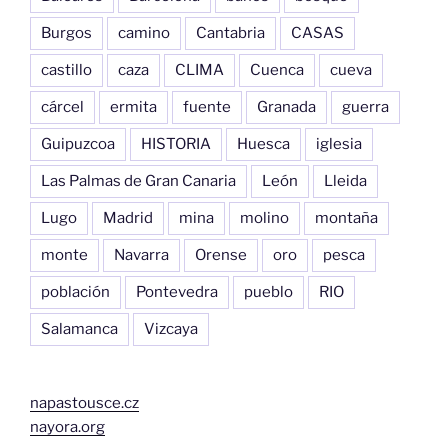
Burgos
camino
Cantabria
CASAS
castillo
caza
CLIMA
Cuenca
cueva
cárcel
ermita
fuente
Granada
guerra
Guipuzcoa
HISTORIA
Huesca
iglesia
Las Palmas de Gran Canaria
León
Lleida
Lugo
Madrid
mina
molino
montaña
monte
Navarra
Orense
oro
pesca
población
Pontevedra
pueblo
RIO
Salamanca
Vizcaya
napastousce.cz
nayora.org