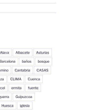
Alava
Albacete
Asturias
Barcelona
baños
bosque
amino
Cantabria
CASAS
aza
CLIMA
Cuenca
cel
ermita
fuente
guerra
Guipuzcoa
Huesca
iglesia