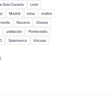
e Gran Canaria
León
go
Madrid
mina
molino
monte
Navarra
Orense
población
Pontevedra
O
Salamanca
Vizcaya
z