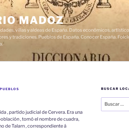
RIO MADOZ
udades, villas y aldeas de España. Datos económicos, artísti
res y tradiciones. Pueblos de España. Conocer España. Folclo
a.
BUSCAR LOC
 PUEBLOS
Buscar
por:
ida , partido judicial de Cervera. Era una
población , tomó el nombre de cuadra,
o de Talarn , correspondiente á