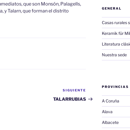
inmediatos, que son Monsón, Palagells,
GENERAL
, y Talarn, que forman el distrito
Casas rurales s
Keramik für Mi
Literatura clá
Nuestra sede
PROVINCIAS
SIGUIENTE
Siguiente
entrada
TALARRUBIAS
A Coruña
Alava
Albacete