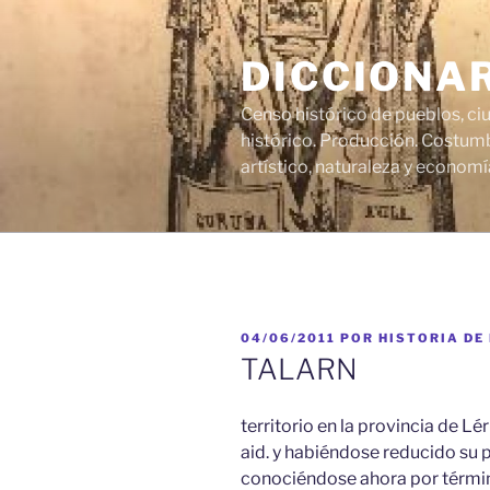
Saltar
al
DICCIONA
contenido
Censo histórico de pueblos, ci
histórico. Producción. Costumb
artístico, naturaleza y economí
PUBLICADO
04/06/2011
POR
HISTORIA DE
EL
TALARN
territorio en la provincia de Lér
aid. y habiéndose reducido su 
conociéndose ahora por términ