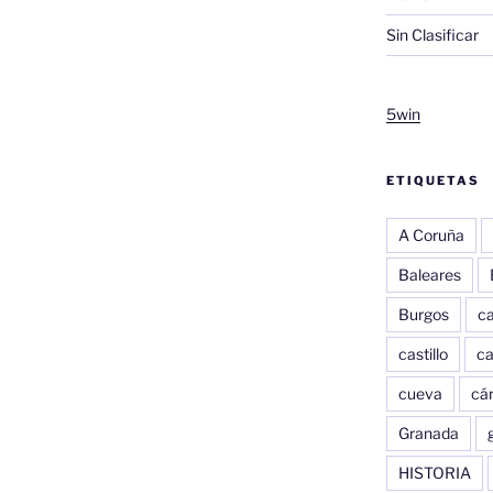
Sin Clasificar
5win
ETIQUETAS
A Coruña
Baleares
Burgos
c
castillo
c
cueva
cár
Granada
HISTORIA