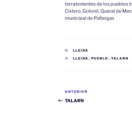
terratenientes de los pueblos 
Cistero, Golonó, Queral de Meca
municipal de Pallargas
CATEGORÍAS
LLEIDA
ETIQUETAS
LLEIDA
,
PUEBLO
,
TALARN
Navegación
Entrada
ANTERIOR
de
anterior:
TALARN
entradas