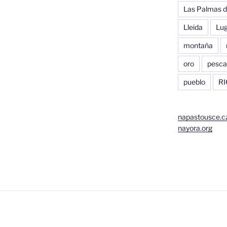
Las Palmas d
Lleida
Lu
montaña
oro
pesca
pueblo
RI
napastousce.c
nayora.org