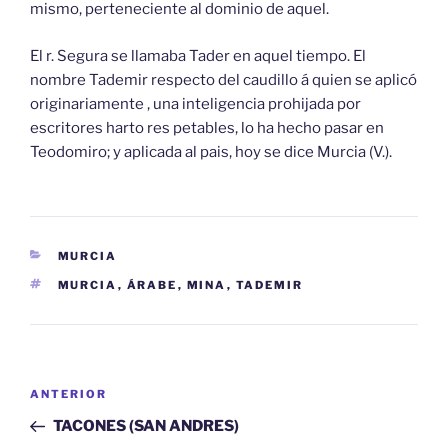
mismo, perteneciente al dominio de aquel.
El r. Segura se llamaba Tader en aquel tiempo. El
nombre Tademir respecto del caudillo á quien se aplicó
originariamente , una inteligencia prohijada por
escritores harto res petables, lo ha hecho pasar en
Teodomiro; y aplicada al pais, hoy se dice Murcia (V.).
CATEGORÍAS
MURCIA
ETIQUETAS
MURCIA
,
ÁRABE
,
MINA
,
TADEMIR
Navegación
Entrada
ANTERIOR
de
anterior:
TACONES (SAN ANDRES)
entradas