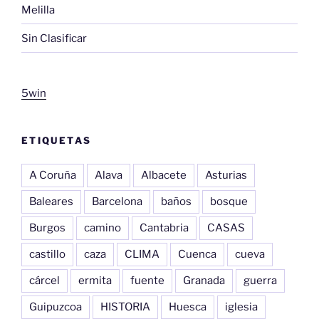
Melilla
Sin Clasificar
5win
ETIQUETAS
A Coruña
Alava
Albacete
Asturias
Baleares
Barcelona
baños
bosque
Burgos
camino
Cantabria
CASAS
castillo
caza
CLIMA
Cuenca
cueva
cárcel
ermita
fuente
Granada
guerra
Guipuzcoa
HISTORIA
Huesca
iglesia