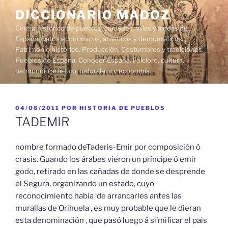
Saltar
DICCIONARIO MADOZ
al
Censo histórico de pueblos, ciudades, villas y aldeas de
contenido
España. Datos económicos, artísticos y demográficos.
Patrimonio histórico. Producción. Costumbres y tradiciones.
Pueblos de España. Conocer España. Folclore, cultura,
patrimonio artístico, naturaleza y economía.
PUBLICADO
04/06/2011
POR
HISTORIA DE PUEBLOS
EL
TADEMIR
nombre formado deTaderis-Emir por composición ó
crasis. Guando los árabes vieron un príncipe ó emir
godo, retirado en las cañadas de donde se desprende
el Segura, organizando un estado, cuyo
reconocimiento habia ‘de arrancarles antes las
murallas de Orihuela , es muy probable que le dieran
esta denominación , que pasó luego á si’mificar el pais