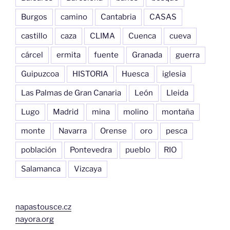
Burgos
camino
Cantabria
CASAS
castillo
caza
CLIMA
Cuenca
cueva
cárcel
ermita
fuente
Granada
guerra
Guipuzcoa
HISTORIA
Huesca
iglesia
Las Palmas de Gran Canaria
León
Lleida
Lugo
Madrid
mina
molino
montaña
monte
Navarra
Orense
oro
pesca
población
Pontevedra
pueblo
RIO
Salamanca
Vizcaya
napastousce.cz
nayora.org