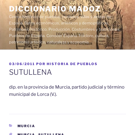
Saltar
DICCIONARIO MADOZ
al
Censo histórico de pueblos, ciudades, villas y aldeas de
contenido
España. Datos económicos, artísticos y demográficos.
Patrimonio histórico. Producción. Costumbres y tradiciones.
Pueblos de España. Conocer España. Folclore, cultura,
patrimonio artístico, naturaleza y economía.
PUBLICADO
03/06/2011
POR
HISTORIA DE PUEBLOS
EL
SUTULLENA
dip. en la provincia de Murcia, partido judicial y término
municipal de Lorca (V.).
CATEGORÍAS
MURCIA
ETIQUETAS
MURCIA
,
SUTULLENA