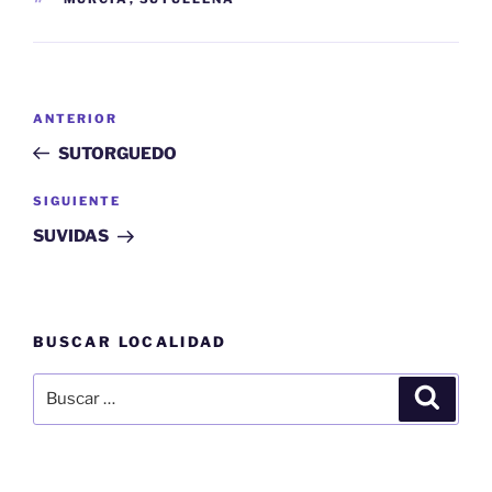
Navegación
Entrada
ANTERIOR
de
anterior:
SUTORGUEDO
entradas
Siguiente
SIGUIENTE
entrada
SUVIDAS
BUSCAR LOCALIDAD
Buscar
Buscar
por: