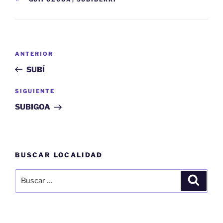
Navegación
Entrada
ANTERIOR
de
anterior:
SUBÍ
entradas
Siguiente
SIGUIENTE
entrada
SUBIGOA
BUSCAR LOCALIDAD
Buscar
Buscar
por: