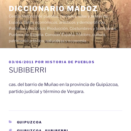
Saltar
DICCIONARIO MADOZ
al
Censo histórico de pueblos, ciudades, villas y aldeas de
contenido
España. Datos económicos, artísticos y demográficos.
Patrimonio histórico. Producción. Costumbres y tradiciones.
Pueblos de España. Conocer España. Folclore, cultura,
patrimonio artístico, naturaleza y economía.
PUBLICADO
03/06/2011
POR
HISTORIA DE PUEBLOS
EL
SUBIBERRI
cas. del barrio de Muñao en la provincia de Guipúzcoa,
partido judicial y término de Vergara.
CATEGORÍAS
GUIPUZCOA
ETIQUETAS
GUIPUZCOA
,
SUBIBERRI