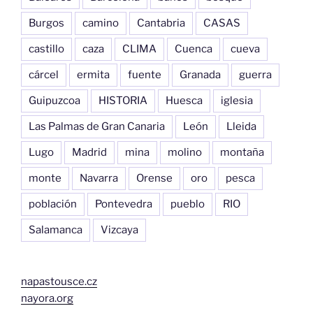
Burgos
camino
Cantabria
CASAS
castillo
caza
CLIMA
Cuenca
cueva
cárcel
ermita
fuente
Granada
guerra
Guipuzcoa
HISTORIA
Huesca
iglesia
Las Palmas de Gran Canaria
León
Lleida
Lugo
Madrid
mina
molino
montaña
monte
Navarra
Orense
oro
pesca
población
Pontevedra
pueblo
RIO
Salamanca
Vizcaya
napastousce.cz
nayora.org