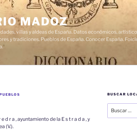
RIO MADOZ
udades, villas y aldeas de España. Datos económicos, artísti
res y tradiciones. Pueblos de España. Conocer España. Folclo
a.
BUSCAR LOC
 PUEBLOS
Buscar
por:
 e d r a , ayuntamiento de la E s t r a d a , y
a (V.).