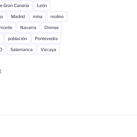
e Gran Canaria
León
go
Madrid
mina
molino
monte
Navarra
Orense
población
Pontevedra
O
Salamanca
Vizcaya
z