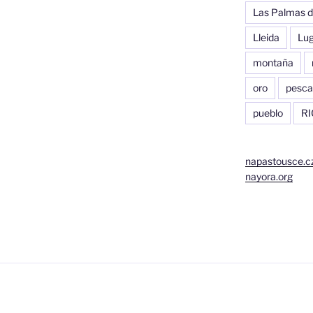
Las Palmas d
Lleida
Lu
montaña
oro
pesca
pueblo
RI
napastousce.c
nayora.org