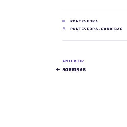
CATEGORÍAS
PONTEVEDRA
ETIQUETAS
PONTEVEDRA
,
SORRIBAS
Navegación
Entrada
ANTERIOR
de
anterior:
SORRIBAS
entradas