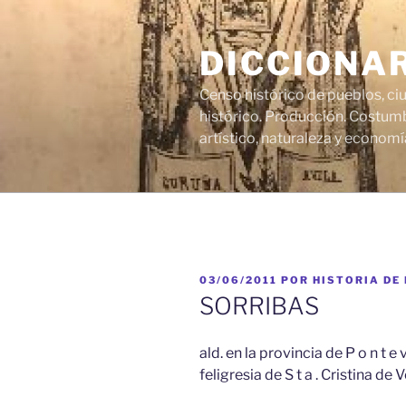
Saltar
al
DICCIONA
contenido
Censo histórico de pueblos, ci
histórico. Producción. Costumb
artístico, naturaleza y economí
PUBLICADO
03/06/2011
POR
HISTORIA DE
EL
SORRIBAS
ald. en la provincia de P o n t e v
feligresia de S t a . Cristina de Ve