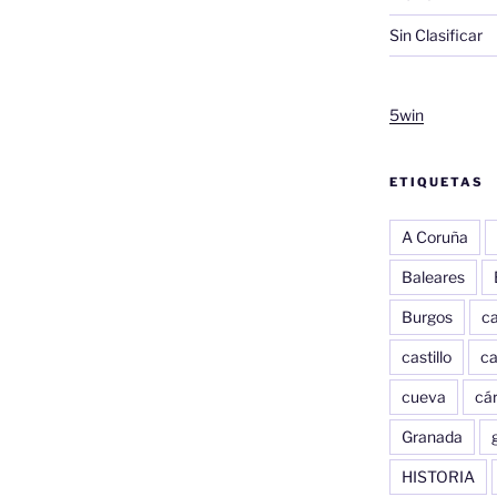
Sin Clasificar
5win
ETIQUETAS
A Coruña
Baleares
Burgos
c
castillo
c
cueva
cár
Granada
HISTORIA