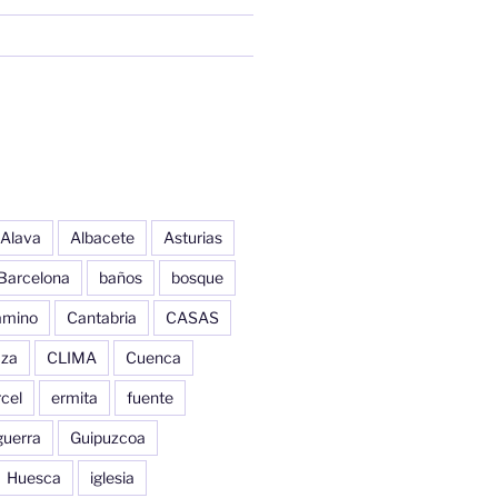
Alava
Albacete
Asturias
Barcelona
baños
bosque
amino
Cantabria
CASAS
aza
CLIMA
Cuenca
cel
ermita
fuente
guerra
Guipuzcoa
Huesca
iglesia