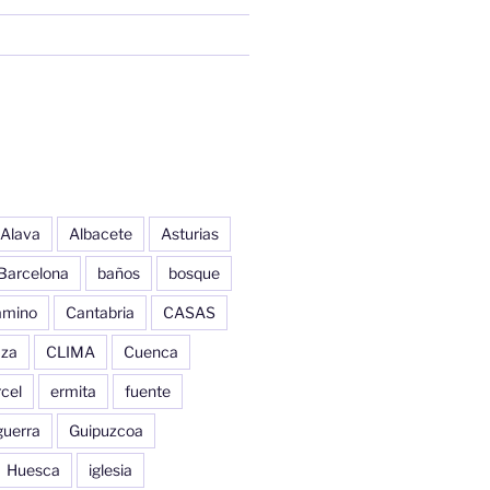
Alava
Albacete
Asturias
Barcelona
baños
bosque
amino
Cantabria
CASAS
aza
CLIMA
Cuenca
cel
ermita
fuente
guerra
Guipuzcoa
Huesca
iglesia