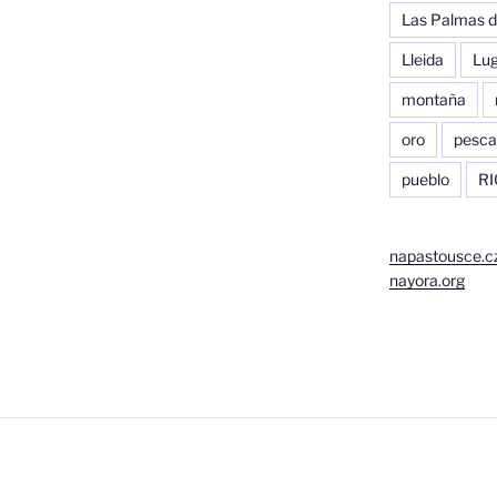
Las Palmas d
Lleida
Lu
montaña
oro
pesca
pueblo
RI
napastousce.c
nayora.org