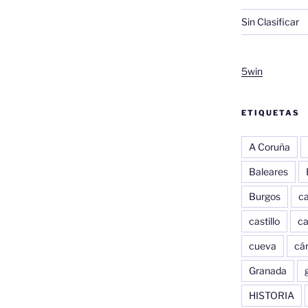
Sin Clasificar
5win
ETIQUETAS
A Coruña
Baleares
Burgos
c
castillo
c
cueva
cár
Granada
HISTORIA