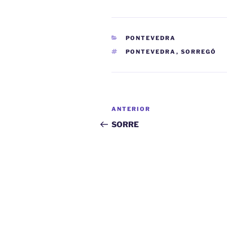
CATEGORÍAS
PONTEVEDRA
ETIQUETAS
PONTEVEDRA
,
SORREGÓ
Navegación
Entrada
ANTERIOR
de
anterior:
SORRE
entradas