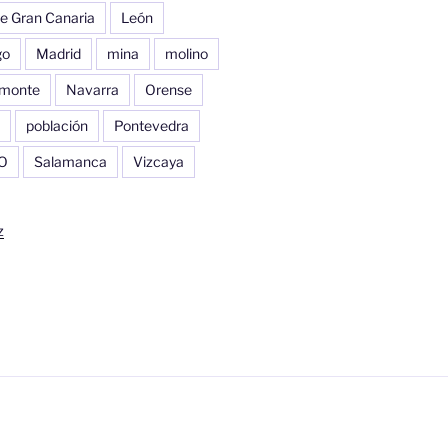
e Gran Canaria
León
go
Madrid
mina
molino
monte
Navarra
Orense
población
Pontevedra
O
Salamanca
Vizcaya
z