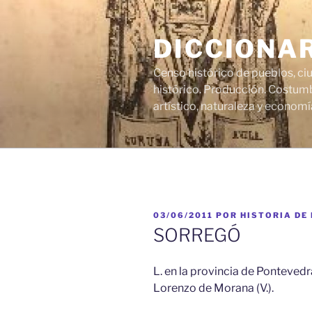
Saltar
al
DICCIONA
contenido
Censo histórico de pueblos, ci
histórico. Producción. Costumb
artístico, naturaleza y economí
PUBLICADO
03/06/2011
POR
HISTORIA DE
EL
SORREGÓ
L. en la provincia de Pontevedra
Lorenzo de Morana (V.).