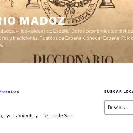
RIO MADOZ
udades, villas y aldeas de España. Datos económicos, artísti
res y tradiciones. Pueblos de España. Conocer España. Folclo
a.
BUSCAR LOC
 PUEBLOS
Buscar
por:
, ayuntamiento y – f e l i g. de San