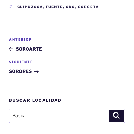
ETIQUETAS
GUIPUZCOA
,
FUENTE
,
ORO
,
SOROETA
Navegación
Entrada
ANTERIOR
de
anterior:
SOROARTE
entradas
Siguiente
SIGUIENTE
entrada
SORORES
BUSCAR LOCALIDAD
Buscar
Buscar
por: