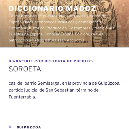
Saltar
DICCIONARIO MADOZ
al
Censo histórico de pueblos, ciudades, villas y aldeas de
contenido
España. Datos económicos, artísticos y demográficos.
Patrimonio histórico. Producción. Costumbres y tradiciones.
Pueblos de España. Conocer España. Folclore, cultura,
patrimonio artístico, naturaleza y economía.
PUBLICADO
03/06/2011
POR
HISTORIA DE PUEBLOS
EL
SOROETA
cas. del barrio Semisarga , en la provincia de Guipúzcoa,
partido judicial de San Sebastian, término de
Fuenterrabia.
CATEGORÍAS
GUIPUZCOA