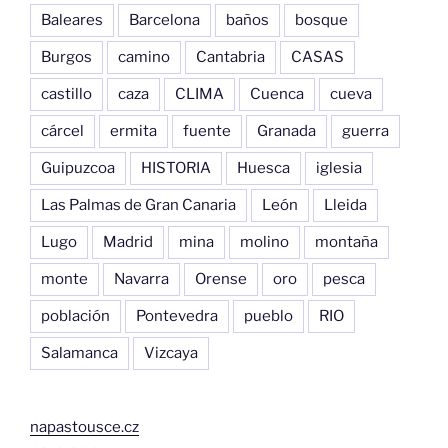
Baleares
Barcelona
baños
bosque
Burgos
camino
Cantabria
CASAS
castillo
caza
CLIMA
Cuenca
cueva
cárcel
ermita
fuente
Granada
guerra
Guipuzcoa
HISTORIA
Huesca
iglesia
Las Palmas de Gran Canaria
León
Lleida
Lugo
Madrid
mina
molino
montaña
monte
Navarra
Orense
oro
pesca
población
Pontevedra
pueblo
RIO
Salamanca
Vizcaya
napastousce.cz