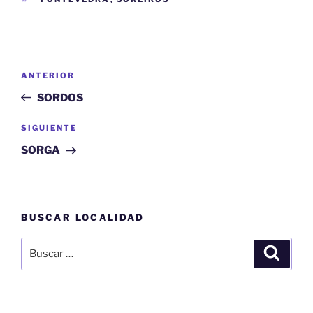
Navegación
Entrada
ANTERIOR
de
anterior:
SORDOS
entradas
Siguiente
SIGUIENTE
entrada
SORGA
BUSCAR LOCALIDAD
Buscar
Buscar
por: