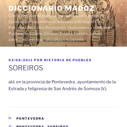
Saltar
DICCIONARIO MADOZ
al
Censo histórico de pueblos, ciudades, villas y aldeas de
contenido
España. Datos económicos, artísticos y demográficos.
Patrimonio histórico. Producción. Costumbres y tradiciones.
Pueblos de España. Conocer España. Folclore, cultura,
patrimonio artístico, naturaleza y economía.
PUBLICADO
03/06/2011
POR
HISTORIA DE PUEBLOS
EL
SOREIROS
ald. en la provincia de Pontevedra , ayuntamiento de la
Estrada y feligresia de San Andrés de Somoza (V.).
CATEGORÍAS
PONTEVEDRA
ETIQUETAS
PONTEVEDRA
,
SOREIROS