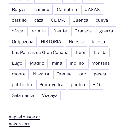
Burgos
camino
Cantabria
CASAS
castillo
caza
CLIMA
Cuenca
cueva
cárcel
ermita
fuente
Granada
guerra
Guipuzcoa
HISTORIA
Huesca
iglesia
Las Palmas de Gran Canaria
León
Lleida
Lugo
Madrid
mina
molino
montaña
monte
Navarra
Orense
oro
pesca
población
Pontevedra
pueblo
RIO
Salamanca
Vizcaya
napastousce.cz
nayora.org