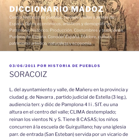
Saltar
DICCIONARIO MADOZ
al
Censo histórico de pueblos, ciudades, villas y aldeas de
contenido
España. Datos económicos, artísticos y demográficos.
Patrimonio histórico. Producción. Costumbres y tradiciones.
Pueblos de España. Conocer España. Folclore, cultura,
patrimonio artístico, naturaleza y economía.
PUBLICADO
03/06/2011
POR
HISTORIA DE PUEBLOS
EL
SORACOIZ
L. del ayuntamiento y valle, de Mañeru en la provincia y
ciudad g. de Navarra , partido judicial de Estella (3 leg.),
audiencia terr. y dióc de Pamplona 4 I i . SIT. eu una
altura en el centro del valle; CLIMA destemplado;
reinan los vientos N. y S. Tiene 8 CASAS; los niños
concurren á la escuela de Guirguillano; hay una iglesia
parr. de entrada (San Esteban) servida por un vicario de