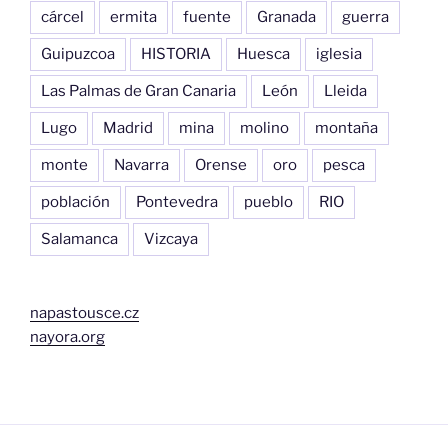
cárcel
ermita
fuente
Granada
guerra
Guipuzcoa
HISTORIA
Huesca
iglesia
Las Palmas de Gran Canaria
León
Lleida
Lugo
Madrid
mina
molino
montaña
monte
Navarra
Orense
oro
pesca
población
Pontevedra
pueblo
RIO
Salamanca
Vizcaya
napastousce.cz
nayora.org