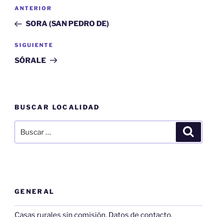
Navegación
Entrada
ANTERIOR
de
anterior:
SORA (SAN PEDRO DE)
entradas
Siguiente
SIGUIENTE
entrada
SÓRALE
BUSCAR LOCALIDAD
Buscar
Buscar
por:
GENERAL
Casas rurales sin comisión. Datos de contacto.