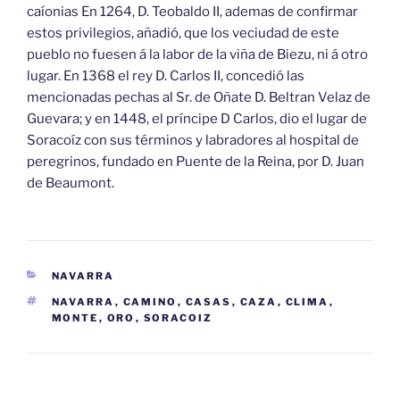
caíonias En 1264, D. Teobaldo II, ademas de confirmar
estos privilegios, añadió, que los veciudad de este
pueblo no fuesen á la labor de la viña de Biezu, ni á otro
lugar. En 1368 el rey D. Carlos II, concedió las
mencionadas pechas al Sr. de Oñate D. Beltran Velaz de
Guevara; y en 1448, el príncipe D Carlos, dio el lugar de
Soracoíz con sus términos y labradores al hospital de
peregrinos, fundado en Puente de la Reina, por D. Juan
de Beaumont.
CATEGORÍAS
NAVARRA
ETIQUETAS
NAVARRA
,
CAMINO
,
CASAS
,
CAZA
,
CLIMA
,
MONTE
,
ORO
,
SORACOIZ