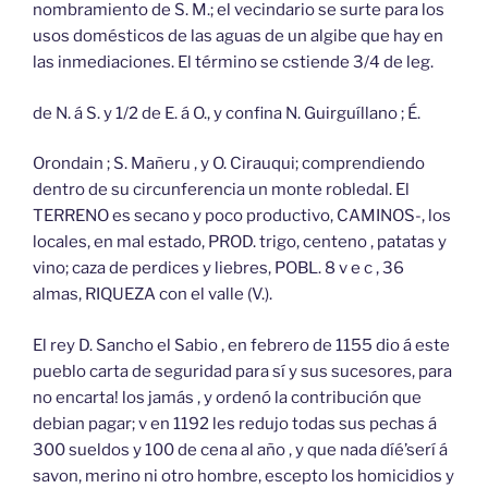
nombramiento de S. M.; el vecindario se surte para los
usos domésticos de las aguas de un algibe que hay en
las inmediaciones. El término se cstiende 3/4 de leg.
de N. á S. y 1/2 de E. á O., y confina N. Guirguíllano ; É.
Orondain ; S. Mañeru , y O. Cirauqui; comprendiendo
dentro de su circunferencia un monte robledal. El
TERRENO es secano y poco productivo, CAMINOS-, los
locales, en mal estado, PROD. trigo, centeno , patatas y
vino; caza de perdices y liebres, POBL. 8 v e c , 36
almas, RIQUEZA con el valle (V.).
El rey D. Sancho el Sabio , en febrero de 1155 dio á este
pueblo carta de seguridad para sí y sus sucesores, para
no encarta! los jamás , y ordenó la contribución que
debian pagar; v en 1192 les redujo todas sus pechas á
300 sueldos y 100 de cena al año , y que nada díé’serí á
savon, merino ni otro hombre, escepto los homicidios y