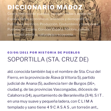
Saltar
DICCIONARIO MADOZ
al
Censo histórico de pueblos, ciudades, villas y aldeas de
contenido
España. Datos económicos, artísticos y demográficos.
Patrimonio histórico. Producción. Costumbres y tradiciones.
Pueblos de España. Conocer España. Folclore, cultura,
patrimonio artístico, naturaleza y economía.
PUBLICADO
03/06/2011
POR
HISTORIA DE PUEBLOS
EL
SOPORTILLA (STA. CRUZ DE)
ald. conocida también baj o el nombre de Sta. Cruz del
Fierro, en la provincia de Álava (á Vitoria 5), partido
judicial de Anana (5), audiencia terr de Burgos (16>,
ciudad g. de las provincias Vascongadas, diócesis de
Calahorra (14), ayuntamiento de Beranlevilla (3/4). S I T .
en una muy suave y pequeña ladera, con C L I M A
templado y sano tiene 4 9 C A S A S , un torreón ant.,