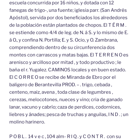
escuela concurrida por 16 niños, y dotada con 12
fanegas de trigo-, una fuente; iglesia parr. (San Andrés
Apóstol), servida por dos beneficiados los alrededores
de la población están plantados de chopos. El T É R M .
se estiende como 4/4 de leg. de N. á S. y lo mismo de E.
á O., y confina N. Portilla; E. y S. Ocio, y O. Zambrana,
comprendiendo dentro de su circunferencia dos
montes con carrascos y matas bajas. El T E R R E N O es
arenisco y arcilloso por mitad , y todo productivo ; le
baña el r. Yugalez. CAMINOS locales y en buen estado.
El C O R R E O se recibe de Miranda de Ebro por el
baligero de Berantevilla PROD. – . trigo, cebada ,
centeno, maiz, avena , toda clase de legumbres ,
cerezas, melocotones, nueces y vino; cria de ganado
lanar, vacuno y cabrío; caza de perdices, codornices,
liebres y ánades; pesca de truchas y anguilas, I N D . ; un
molino harinero.
P O B L . 14 v e c , 104 alm- R I Q . y C O N T R . con su