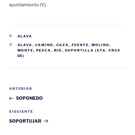
ayuntamiento (Y.).
CATEGORÍAS
ALAVA
ETIQUETAS
ALAVA
,
CAMINO
,
CAZA
,
FUENTE
,
MOLINO
,
MONTE
,
PESCA
,
RIO
,
SOPORTILLA (STA. CRUZ
DE)
Navegación
Entrada
ANTERIOR
de
anterior:
SOPONEDO
entradas
Siguiente
SIGUIENTE
entrada
SOPORTUJAR