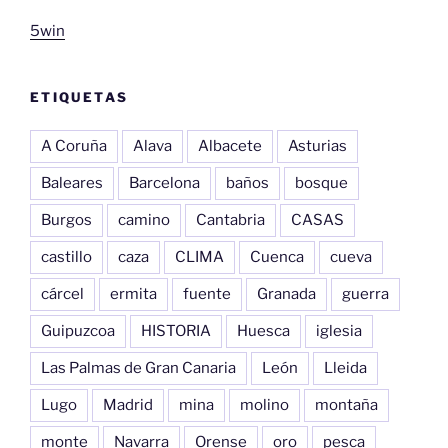
5win
ETIQUETAS
A Coruña
Alava
Albacete
Asturias
Baleares
Barcelona
baños
bosque
Burgos
camino
Cantabria
CASAS
castillo
caza
CLIMA
Cuenca
cueva
cárcel
ermita
fuente
Granada
guerra
Guipuzcoa
HISTORIA
Huesca
iglesia
Las Palmas de Gran Canaria
León
Lleida
Lugo
Madrid
mina
molino
montaña
monte
Navarra
Orense
oro
pesca