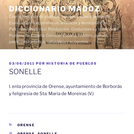
Saltar
DICCIONARIO MADOZ
al
Censo histórico de pueblos, ciudades, villas y aldeas de
contenido
España. Datos económicos, artísticos y demográficos.
Patrimonio histórico. Producción. Costumbres y tradiciones.
Pueblos de España. Conocer España. Folclore, cultura,
patrimonio artístico, naturaleza y economía.
PUBLICADO
03/06/2011
POR
HISTORIA DE PUEBLOS
EL
SONELLE
l. enla provincia de Orense, ayuntamiento de Borborás
y feligresia de Sta. Maria de Moreiras (V.)
CATEGORÍAS
ORENSE
ETIQUETAS
ORENSE
,
SONELLE