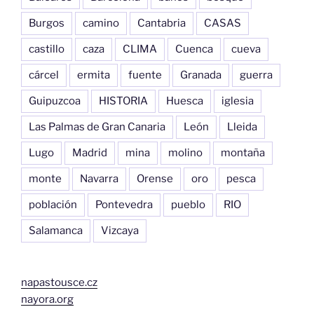
Burgos
camino
Cantabria
CASAS
castillo
caza
CLIMA
Cuenca
cueva
cárcel
ermita
fuente
Granada
guerra
Guipuzcoa
HISTORIA
Huesca
iglesia
Las Palmas de Gran Canaria
León
Lleida
Lugo
Madrid
mina
molino
montaña
monte
Navarra
Orense
oro
pesca
población
Pontevedra
pueblo
RIO
Salamanca
Vizcaya
napastousce.cz
nayora.org