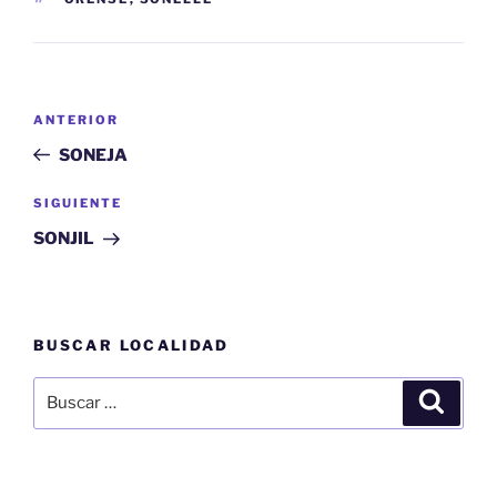
Navegación
Entrada
ANTERIOR
de
anterior:
SONEJA
entradas
Siguiente
SIGUIENTE
entrada
SONJIL
BUSCAR LOCALIDAD
Buscar
Buscar
por: