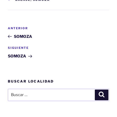
Navegación
Entrada
ANTERIOR
de
anterior:
SOMOZA
entradas
Siguiente
SIGUIENTE
entrada
SOMOZA
BUSCAR LOCALIDAD
Buscar
Buscar
por: