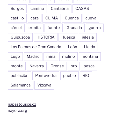
Burgos
camino
Cantabria
CASAS
castillo
caza
CLIMA
Cuenca
cueva
cárcel
ermita
fuente
Granada
guerra
Guipuzcoa
HISTORIA
Huesca
iglesia
Las Palmas de Gran Canaria
León
Lleida
Lugo
Madrid
mina
molino
montaña
monte
Navarra
Orense
oro
pesca
población
Pontevedra
pueblo
RIO
Salamanca
Vizcaya
napastousce.cz
nayora.org