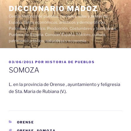
Saltar
DICCIONARIO MADOZ
al
Censo histórico de pueblos, ciudades, villas y aldeas de
contenido
España. Datos económicos, artísticos y demográficos.
Patrimonio histórico. Producción. Costumbres y tradiciones.
Pueblos de España. Conocer España. Folclore, cultura,
patrimonio artístico, naturaleza y economía.
PUBLICADO
03/06/2011
POR
HISTORIA DE PUEBLOS
EL
SOMOZA
L. en la provincia de Orense , ayuntamiento y feligresia
de Sta. Maria de Rubiana (V.).
CATEGORÍAS
ORENSE
ETIQUETAS
ORENSE
,
SOMOZA