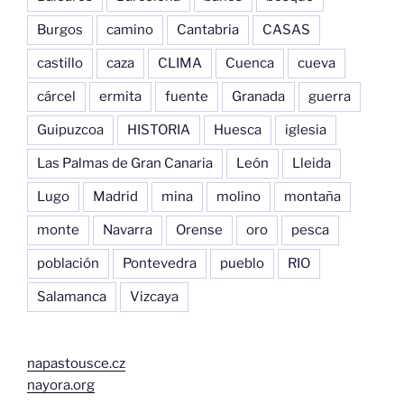
Burgos
camino
Cantabria
CASAS
castillo
caza
CLIMA
Cuenca
cueva
cárcel
ermita
fuente
Granada
guerra
Guipuzcoa
HISTORIA
Huesca
iglesia
Las Palmas de Gran Canaria
León
Lleida
Lugo
Madrid
mina
molino
montaña
monte
Navarra
Orense
oro
pesca
población
Pontevedra
pueblo
RIO
Salamanca
Vizcaya
napastousce.cz
nayora.org