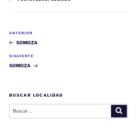
Navegación
Entrada
ANTERIOR
de
anterior:
SOMOZA
entradas
Siguiente
SIGUIENTE
entrada
SOMOZA
BUSCAR LOCALIDAD
Buscar
Buscar
por: