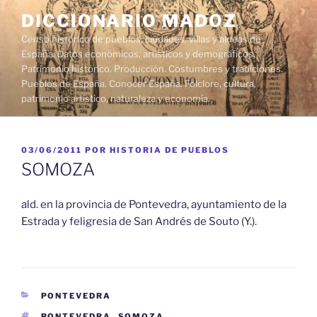
Saltar
DICCIONARIO MADOZ
al
Censo histórico de pueblos, ciudades, villas y aldeas de
contenido
España. Datos económicos, artísticos y demográficos.
Patrimonio histórico. Producción. Costumbres y tradiciones.
Pueblos de España. Conocer España. Folclore, cultura,
patrimonio artístico, naturaleza y economía.
PUBLICADO
03/06/2011
POR
HISTORIA DE PUEBLOS
EL
SOMOZA
ald. en la provincia de Pontevedra, ayuntamiento de la
Estrada y feligresia de San Andrés de Souto (Y.).
CATEGORÍAS
PONTEVEDRA
ETIQUETAS
PONTEVEDRA
,
SOMOZA