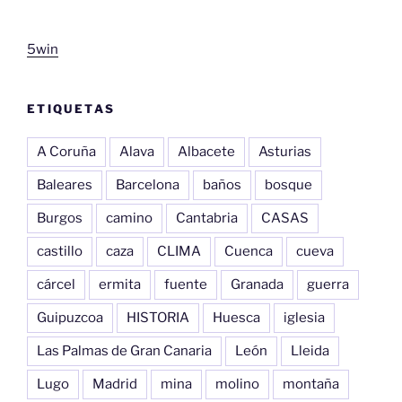
5win
ETIQUETAS
A Coruña
Alava
Albacete
Asturias
Baleares
Barcelona
baños
bosque
Burgos
camino
Cantabria
CASAS
castillo
caza
CLIMA
Cuenca
cueva
cárcel
ermita
fuente
Granada
guerra
Guipuzcoa
HISTORIA
Huesca
iglesia
Las Palmas de Gran Canaria
León
Lleida
Lugo
Madrid
mina
molino
montaña