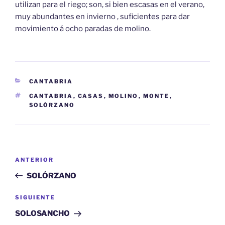
utilizan para el riego; son, si bien escasas en el verano,
muy abundantes en invierno , suficientes para dar
movimiento á ocho paradas de molino.
CATEGORÍAS
CANTABRIA
ETIQUETAS
CANTABRIA
,
CASAS
,
MOLINO
,
MONTE
,
SOLÓRZANO
Navegación
Entrada
ANTERIOR
de
anterior:
SOLÓRZANO
entradas
Siguiente
SIGUIENTE
entrada
SOLOSANCHO