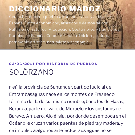
Saltar
DICCIONARIO MADOZ
al
Censo histórico de pueblos, ciudades, villas y aldeas de
contenido
España. Datos económicos, artísticos y demográficos.
Patrimonio histórico. Producción. Costumbres y tradiciones.
Pueblos de España. Conocer España. Folclore, cultura,
patrimonio artístico, naturaleza y economía.
PUBLICADO
03/06/2011
POR
HISTORIA DE PUEBLOS
EL
SOLÓRZANO
r. eñ la provincia de Santander, partido judicial de
Entrambasaguas nace en los montes de Fresnedo,
término del L. de su mismo nombre; baña los de Hazas,
Beranga, parte del valle de Meruelo y los costados de
Bareyo, Arnuero, Ajo é Isla , por donde desemboca en el
Océano le cruzan varios puentes de piedra y madera, y
da impulso á algunos artefactos; sus aguas no se