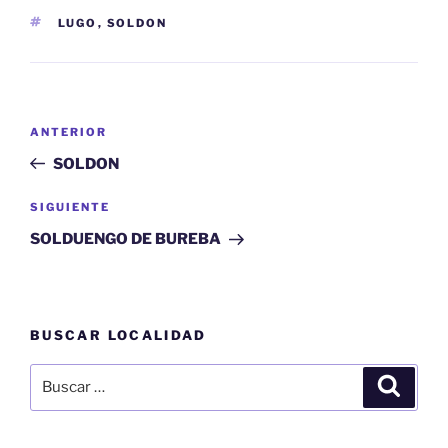
ETIQUETAS
LUGO
,
SOLDON
Navegación
Entrada
ANTERIOR
de
anterior:
SOLDON
entradas
Siguiente
SIGUIENTE
entrada
SOLDUENGO DE BUREBA
BUSCAR LOCALIDAD
Buscar
Buscar
por: