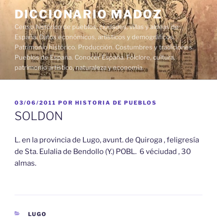
Saltar
DICCIONARIO MADOZ
al
Censo histórico de pueblos, ciudades, villas y aldeas de
contenido
España. Datos económicos, artísticos y demográficos.
Patrimonio histórico. Producción. Costumbres y tradiciones.
Pueblos de España. Conocer España. Folclore, cultura,
patrimonio artístico, naturaleza y economía.
PUBLICADO
03/06/2011
POR
HISTORIA DE PUEBLOS
EL
SOLDON
L. en la provincia de Lugo, avunt. de Quiroga , feligresía
de Sta. Eulalia de Bendollo (Y.) POBL. 6 véciudad , 30
almas.
CATEGORÍAS
LUGO