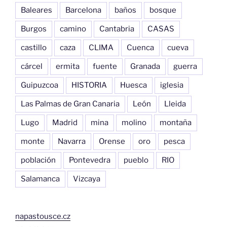
Baleares
Barcelona
baños
bosque
Burgos
camino
Cantabria
CASAS
castillo
caza
CLIMA
Cuenca
cueva
cárcel
ermita
fuente
Granada
guerra
Guipuzcoa
HISTORIA
Huesca
iglesia
Las Palmas de Gran Canaria
León
Lleida
Lugo
Madrid
mina
molino
montaña
monte
Navarra
Orense
oro
pesca
población
Pontevedra
pueblo
RIO
Salamanca
Vizcaya
napastousce.cz