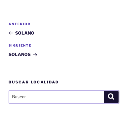
Navegación
Entrada
ANTERIOR
de
anterior:
SOLANO
entradas
Siguiente
SIGUIENTE
entrada
SOLANOS
BUSCAR LOCALIDAD
Buscar
Buscar
por: