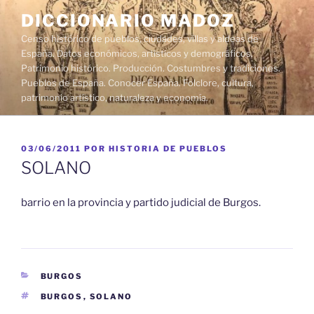
Saltar
DICCIONARIO MADOZ
al
Censo histórico de pueblos, ciudades, villas y aldeas de
contenido
España. Datos económicos, artísticos y demográficos.
Patrimonio histórico. Producción. Costumbres y tradiciones.
Pueblos de España. Conocer España. Folclore, cultura,
patrimonio artístico, naturaleza y economía.
PUBLICADO
03/06/2011
POR
HISTORIA DE PUEBLOS
EL
SOLANO
barrio en la provincia y partido judicial de Burgos.
CATEGORÍAS
BURGOS
ETIQUETAS
BURGOS
,
SOLANO