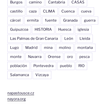
Burgos
camino
Cantabria
CASAS
castillo
caza
CLIMA
Cuenca
cueva
cárcel
ermita
fuente
Granada
guerra
Guipuzcoa
HISTORIA
Huesca
iglesia
Las Palmas de Gran Canaria
León
Lleida
Lugo
Madrid
mina
molino
montaña
monte
Navarra
Orense
oro
pesca
población
Pontevedra
pueblo
RIO
Salamanca
Vizcaya
napastousce.cz
nayora.org