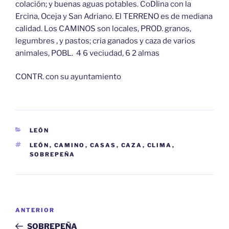
colación; y buenas aguas potables. CoDÍina con la
Ercina, Oceja y San Adriano. El TERRENO es de mediana
calidad. Los CAMINOS son locales, PROD. granos,
legumbres , y pastos; cria ganados y caza de varios
animales, POBL. 4 6 veciudad, 6 2 almas
CONTR. con su ayuntamiento
CATEGORÍAS
LEÓN
ETIQUETAS
LEÓN
,
CAMINO
,
CASAS
,
CAZA
,
CLIMA
,
SOBREPEÑA
Navegación
Entrada
ANTERIOR
de
anterior:
SOBREPEÑA