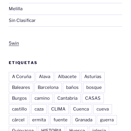
Melilla
Sin Clasificar
5win
ETIQUETAS
A Coruña
Alava
Albacete
Asturias
Baleares
Barcelona
baños
bosque
Burgos
camino
Cantabria
CASAS
castillo
caza
CLIMA
Cuenca
cueva
cárcel
ermita
fuente
Granada
guerra
Guipuzcoa
HISTORIA
Huesca
iglesia