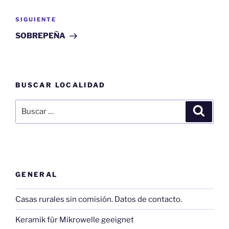
entradas
Siguiente
SIGUIENTE
entrada
SOBREPEÑA
BUSCAR LOCALIDAD
Buscar
Buscar
por:
GENERAL
Casas rurales sin comisión. Datos de contacto.
Keramik für Mikrowelle geeignet