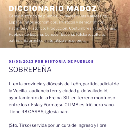
Saltar
DICCIONARIO MADOZ
al
Censo histórico de pueblos, ciudades, villas y aldeas de
contenido
España. Datos económicos, artísticos y demográficos.
Patrimonio histórico. Producción. Costumbres y tradiciones.
Pueblos de España. Conocer España. Folclore, cultura,
patrimonio artístico, naturaleza y economía.
PUBLICADO
01/03/2023
POR
HISTORIA DE PUEBLOS
EL
SOBREPEÑA
L. en la provincia y diócesis de León, partido judicial de
la Vecilla , audiencia terr. y ciudad g. de Valladolid,
ayuntamiento de la Ercina. SIT. en terreno montuoso
entre los r. Esla y Porma; su CLIMA es frió pero sano.
Tiene 48 CASAS; iglesia parr.
(Sto. Tirso) servida por un cura de ingreso y libre