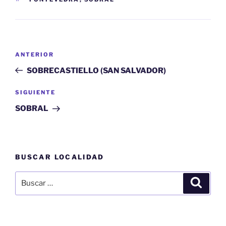
Navegación
Entrada
ANTERIOR
de
anterior:
SOBRECASTIELLO (SAN SALVADOR)
entradas
Siguiente
SIGUIENTE
entrada
SOBRAL
BUSCAR LOCALIDAD
Buscar
Buscar
por: