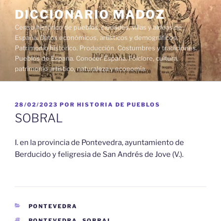
Saltar
DICCIONARIO MADOZ
al
Censo histórico de pueblos, ciudades, villas y aldeas de
contenido
España. Datos económicos, artísticos y demográficos.
Patrimonio histórico. Producción. Costumbres y tradiciones.
Pueblos de España. Conocer España. Folclore, cultura,
patrimonio artístico, naturaleza y economía.
PUBLICADO
28/02/2023
POR
HISTORIA DE PUEBLOS
EL
SOBRAL
I. en la provincia de Pontevedra, ayuntamiento de
Berducido y feligresia de San Andrés de Jove (V.).
CATEGORÍAS
PONTEVEDRA
ETIQUETAS
PONTEVEDRA
,
SOBRAL