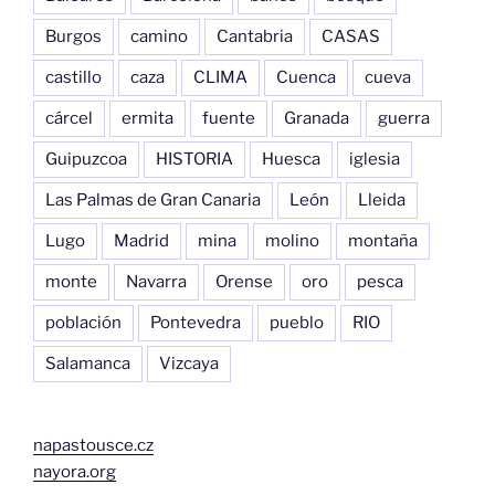
Burgos
camino
Cantabria
CASAS
castillo
caza
CLIMA
Cuenca
cueva
cárcel
ermita
fuente
Granada
guerra
Guipuzcoa
HISTORIA
Huesca
iglesia
Las Palmas de Gran Canaria
León
Lleida
Lugo
Madrid
mina
molino
montaña
monte
Navarra
Orense
oro
pesca
población
Pontevedra
pueblo
RIO
Salamanca
Vizcaya
napastousce.cz
nayora.org