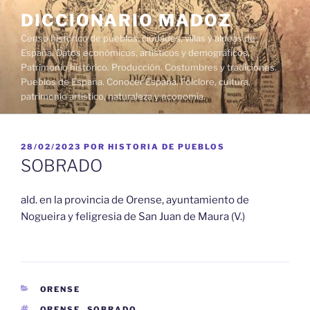
Saltar
DICCIONARIO MADOZ
al
Censo histórico de pueblos, ciudades, villas y aldeas de
contenido
España. Datos económicos, artísticos y demográficos.
Patrimonio histórico. Producción. Costumbres y tradiciones.
Pueblos de España. Conocer España. Folclore, cultura,
patrimonio artístico, naturaleza y economía.
PUBLICADO
28/02/2023
POR
HISTORIA DE PUEBLOS
EL
SOBRADO
ald. en la provincia de Orense, ayuntamiento de
Nogueira y feligresia de San Juan de Maura (V.)
CATEGORÍAS
ORENSE
ETIQUETAS
ORENSE
,
SOBRADO