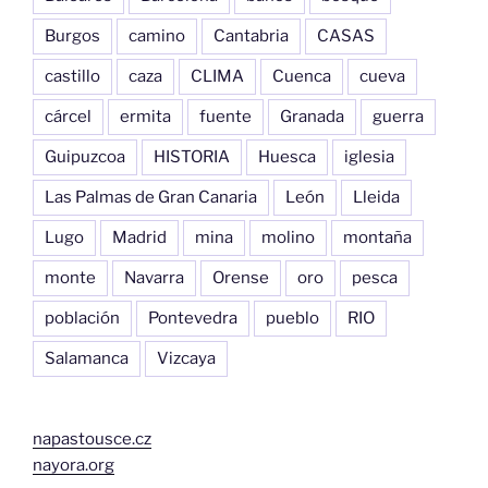
Burgos
camino
Cantabria
CASAS
castillo
caza
CLIMA
Cuenca
cueva
cárcel
ermita
fuente
Granada
guerra
Guipuzcoa
HISTORIA
Huesca
iglesia
Las Palmas de Gran Canaria
León
Lleida
Lugo
Madrid
mina
molino
montaña
monte
Navarra
Orense
oro
pesca
población
Pontevedra
pueblo
RIO
Salamanca
Vizcaya
napastousce.cz
nayora.org