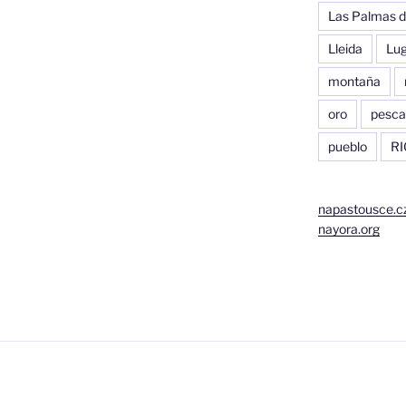
Las Palmas d
Lleida
Lu
montaña
oro
pesca
pueblo
RI
napastousce.c
nayora.org