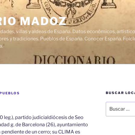
RIO MADOZ
udades, villas y aldeas de España. Datos económicos, artísti
res y tradiciones. Pueblos de España. Conocer España. Folclo
a.
BUSCAR LOC
 PUEBLOS
Buscar
por:
20 leg.), partido judicialdiócesis de Seo
ciudad g. de Barcelona (26), ayuntamiento
 ía pendiente de un cerro; su CLIMA es