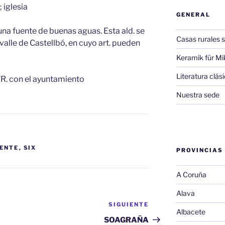
 iglesia
GENERAL
y una fuente de buenas aguas. Esta ald. se
Casas rurales s
valle de Castellbó, en cuyo art. pueden
Keramik für Mi
Literatura clá
TR. con el ayuntamiento
Nuestra sede
ENTE
,
SIX
PROVINCIAS
A Coruña
Alava
SIGUIENTE
Siguiente
Albacete
entrada
SOAGRAÑA