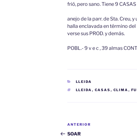
frió, pero sano. Tiene 9 CASAS ;
anejo de la parr. de Sta. Creu, 
halla enclavada en término del 
verse sus PROD. y demás.
POBL.- 9 v e c , 39 almas CON
CATEGORÍAS
LLEIDA
ETIQUETAS
LLEIDA
,
CASAS
,
CLIMA
,
FU
Navegación
Entrada
ANTERIOR
de
anterior:
SOAR