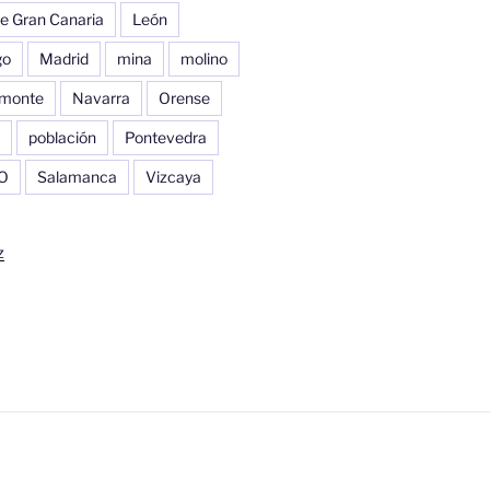
e Gran Canaria
León
go
Madrid
mina
molino
monte
Navarra
Orense
población
Pontevedra
O
Salamanca
Vizcaya
z