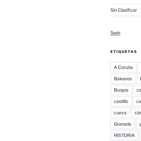
Sin Clasificar
5win
ETIQUETAS
A Coruña
Baleares
Burgos
c
castillo
c
cueva
cár
Granada
HISTORIA