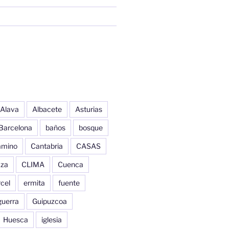
Alava
Albacete
Asturias
Barcelona
baños
bosque
amino
Cantabria
CASAS
aza
CLIMA
Cuenca
cel
ermita
fuente
guerra
Guipuzcoa
Huesca
iglesia