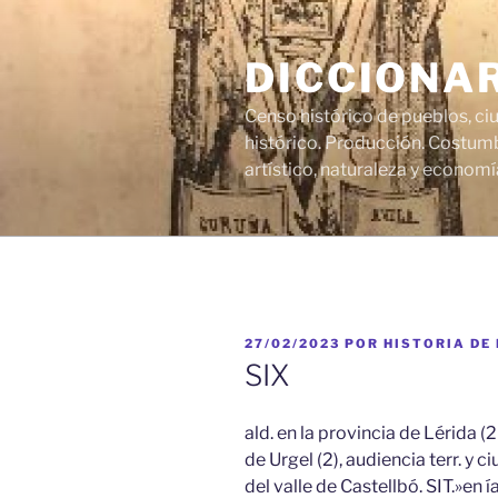
Saltar
al
DICCIONA
contenido
Censo histórico de pueblos, ci
histórico. Producción. Costumb
artístico, naturaleza y economí
PUBLICADO
27/02/2023
POR
HISTORIA DE
EL
SIX
ald. en la provincia de Lérida (
de Urgel (2), audiencia terr. y 
del valle de Castellbó. SIT.»en