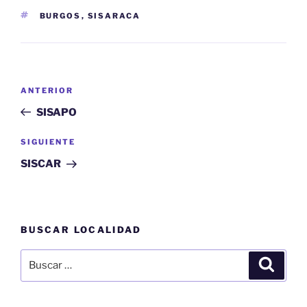
ETIQUETAS
BURGOS
,
SISARACA
Navegación
Entrada
ANTERIOR
de
anterior:
SISAPO
entradas
Siguiente
SIGUIENTE
entrada
SISCAR
BUSCAR LOCALIDAD
Buscar
Buscar
por: