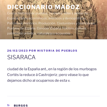
Saltar
DICCIONARIO MADOZ
al
Censo histórico de pueblos, ciudades, villas y aldeas de
contenido
España. Datos económicos, artísticos y demográficos.
Patrimonio histórico. Producción. Costumbres y tradiciones.
Pueblos de España. Conocer España. Folclore, cultura,
patrimonio artístico, naturaleza y economía.
PUBLICADO
26/02/2023
POR
HISTORIA DE PUEBLOS
EL
SISARACA
ciudad de la España ant., en la región de los murbogos
Cortés la reduce á Castrojeriz ; pero véase lo que
dejamos dicho al ocuparnos de esta v.
CATEGORÍAS
BURGOS