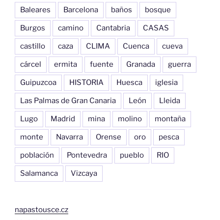
Baleares
Barcelona
baños
bosque
Burgos
camino
Cantabria
CASAS
castillo
caza
CLIMA
Cuenca
cueva
cárcel
ermita
fuente
Granada
guerra
Guipuzcoa
HISTORIA
Huesca
iglesia
Las Palmas de Gran Canaria
León
Lleida
Lugo
Madrid
mina
molino
montaña
monte
Navarra
Orense
oro
pesca
población
Pontevedra
pueblo
RIO
Salamanca
Vizcaya
napastousce.cz