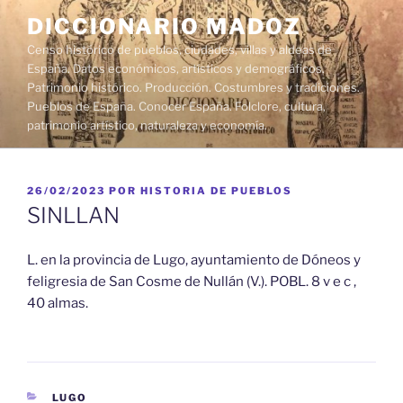
Saltar
DICCIONARIO MADOZ
al
Censo histórico de pueblos, ciudades, villas y aldeas de
contenido
España. Datos económicos, artísticos y demográficos.
Patrimonio histórico. Producción. Costumbres y tradiciones.
Pueblos de España. Conocer España. Folclore, cultura,
patrimonio artístico, naturaleza y economía.
PUBLICADO
26/02/2023
POR
HISTORIA DE PUEBLOS
EL
SINLLAN
L. en la provincia de Lugo, ayuntamiento de Dóneos y
feligresia de San Cosme de Nullán (V.). POBL. 8 v e c ,
40 almas.
CATEGORÍAS
LUGO