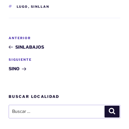
ETIQUETAS
LUGO
,
SINLLAN
Navegación
Entrada
ANTERIOR
de
anterior:
SINLABAJOS
entradas
Siguiente
SIGUIENTE
entrada
SINO
BUSCAR LOCALIDAD
Buscar
Buscar
por: