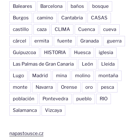
Baleares
Barcelona
baños
bosque
Burgos
camino
Cantabria
CASAS
castillo
caza
CLIMA
Cuenca
cueva
cárcel
ermita
fuente
Granada
guerra
Guipuzcoa
HISTORIA
Huesca
iglesia
Las Palmas de Gran Canaria
León
Lleida
Lugo
Madrid
mina
molino
montaña
monte
Navarra
Orense
oro
pesca
población
Pontevedra
pueblo
RIO
Salamanca
Vizcaya
napastousce.cz