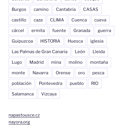
Burgos
camino
Cantabria
CASAS
castillo
caza
CLIMA
Cuenca
cueva
cárcel
ermita
fuente
Granada
guerra
Guipuzcoa
HISTORIA
Huesca
iglesia
Las Palmas de Gran Canaria
León
Lleida
Lugo
Madrid
mina
molino
montaña
monte
Navarra
Orense
oro
pesca
población
Pontevedra
pueblo
RIO
Salamanca
Vizcaya
napastousce.cz
nayora.org