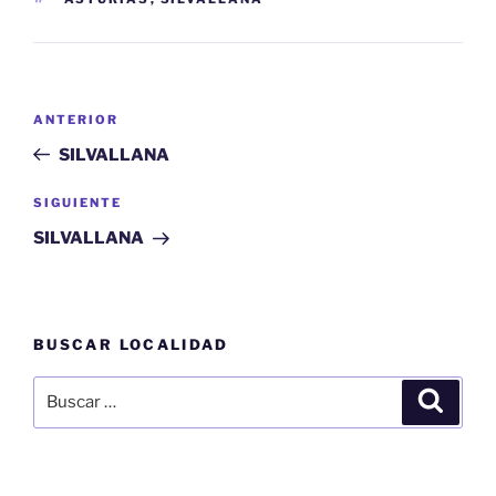
Navegación
Entrada
ANTERIOR
de
anterior:
SILVALLANA
entradas
Siguiente
SIGUIENTE
entrada
SILVALLANA
BUSCAR LOCALIDAD
Buscar
Buscar
por: