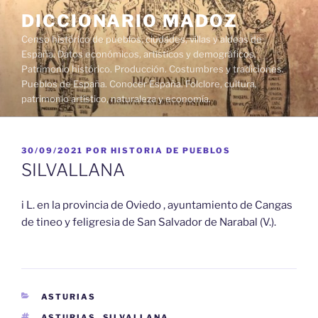
Saltar
DICCIONARIO MADOZ
al
Censo histórico de pueblos, ciudades, villas y aldeas de
contenido
España. Datos económicos, artísticos y demográficos.
Patrimonio histórico. Producción. Costumbres y tradiciones.
Pueblos de España. Conocer España. Folclore, cultura,
patrimonio artístico, naturaleza y economía.
PUBLICADO
30/09/2021
POR
HISTORIA DE PUEBLOS
EL
SILVALLANA
i L. en la provincia de Oviedo , ayuntamiento de Cangas
de tineo y feligresia de San Salvador de Narabal (V.).
CATEGORÍAS
ASTURIAS
ETIQUETAS
ASTURIAS
,
SILVALLANA