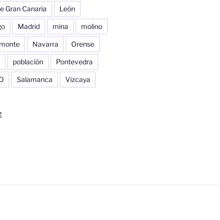
e Gran Canaria
León
go
Madrid
mina
molino
monte
Navarra
Orense
población
Pontevedra
O
Salamanca
Vizcaya
z