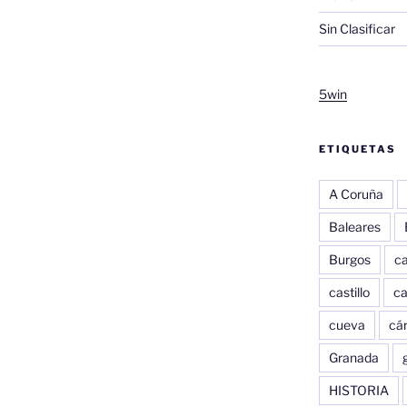
Sin Clasificar
5win
ETIQUETAS
A Coruña
Baleares
Burgos
c
castillo
c
cueva
cár
Granada
HISTORIA