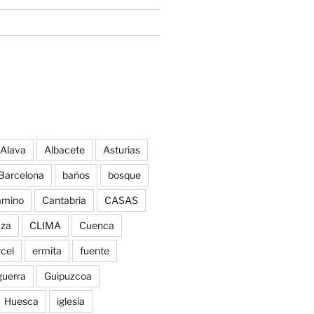
Alava
Albacete
Asturias
Barcelona
baños
bosque
amino
Cantabria
CASAS
aza
CLIMA
Cuenca
cel
ermita
fuente
guerra
Guipuzcoa
Huesca
iglesia