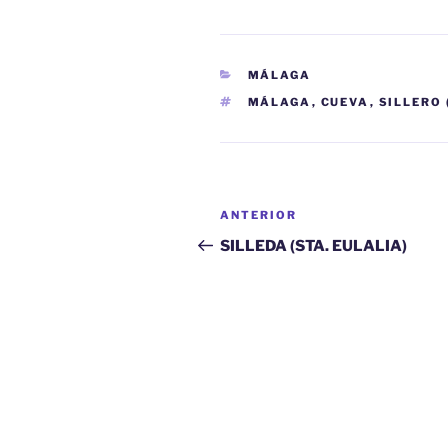
CATEGORÍAS
MÁLAGA
ETIQUETAS
MÁLAGA
,
CUEVA
,
SILLERO 
Navegación
Entrada
ANTERIOR
de
anterior:
SILLEDA (STA. EULALIA)
entradas