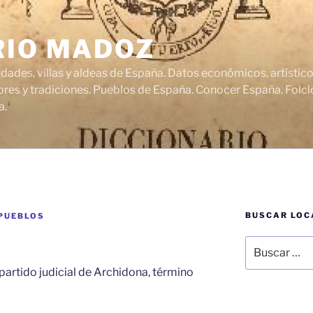
RIO MADOZ
udades, villas y aldeas de España. Datos económicos, artísti
res y tradiciones. Pueblos de España. Conocer España. Folclo
a.
BUSCAR LOC
 PUEBLOS
Buscar
por:
 partido judicial de Archidona, término