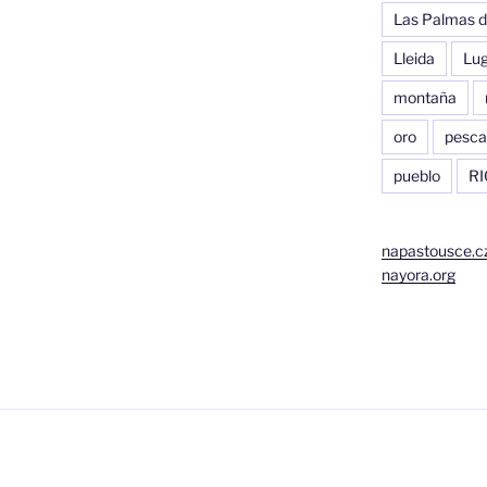
Las Palmas d
Lleida
Lu
montaña
oro
pesca
pueblo
RI
napastousce.c
nayora.org