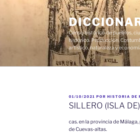
Saltar
al
DICCIONA
contenido
Censo histórico de pueblos, ci
histórico. Producción. Costumb
artístico, naturaleza y economí
PUBLICADO
01/10/2021
POR
HISTORIA DE
EL
SILLERO (ISLA DE)
cas. en la provincia de Málaga,
de Cuevas-altas.