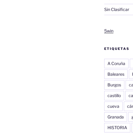
Sin Clasificar
5win
ETIQUETAS
A Coruña
Baleares
Burgos
c
castillo
c
cueva
cár
Granada
HISTORIA