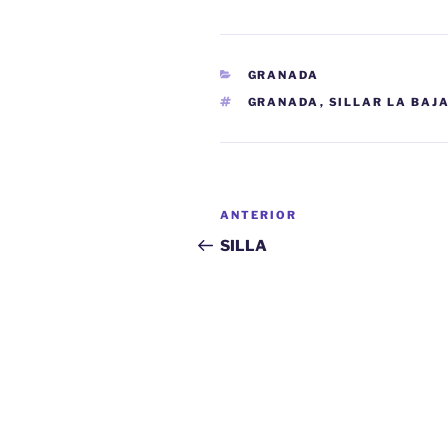
CATEGORÍAS
GRANADA
ETIQUETAS
GRANADA
,
SILLAR LA BAJ
Navegación
Entrada
ANTERIOR
de
anterior:
SILLA
entradas