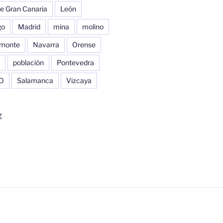
e Gran Canaria
León
go
Madrid
mina
molino
monte
Navarra
Orense
población
Pontevedra
O
Salamanca
Vizcaya
z