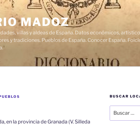
RIO MADOZ
udades, villas y aldeas de España. Datos económicos, artísti
res y tradiciones. Pueblos de España. Conocer España. Folclo
a.
BUSCAR LOC
 PUEBLOS
Buscar
por:
, en la provincia de Granada (V. Silleda