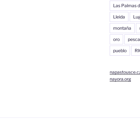
Las Palmas d
Lleida
Lu
montaña
oro
pesca
pueblo
RI
napastousce.c
nayora.org