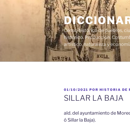
Saltar
al
DICCIONA
contenido
Censo histórico de pueblos, ci
histórico. Producción. Costumb
artístico, naturaleza y economí
PUBLICADO
01/10/2021
POR
HISTORIA DE
EL
SILLAR LA BAJA
ald. del ayuntamiento de Moreda
ó Sillar la Baja).