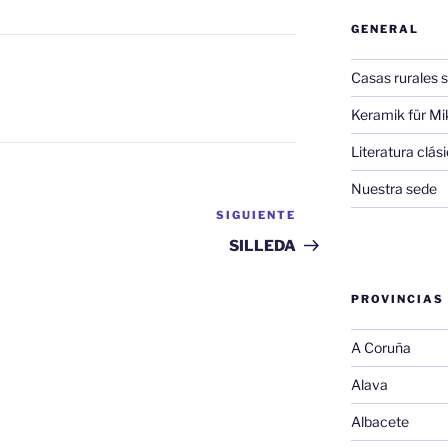
GENERAL
Casas rurales s
A
Keramik für Mi
Literatura clá
Nuestra sede
SIGUIENTE
Siguiente
entrada
SILLEDA
PROVINCIAS
A Coruña
Alava
Albacete