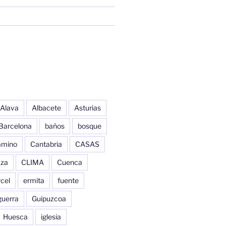
Alava
Albacete
Asturias
Barcelona
baños
bosque
amino
Cantabria
CASAS
aza
CLIMA
Cuenca
cel
ermita
fuente
guerra
Guipuzcoa
Huesca
iglesia