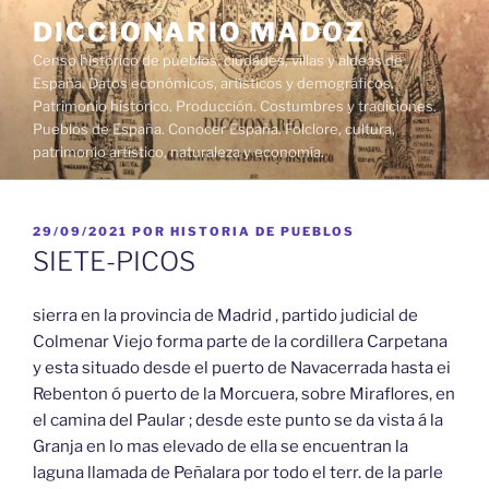
Saltar
DICCIONARIO MADOZ
al
Censo histórico de pueblos, ciudades, villas y aldeas de
contenido
España. Datos económicos, artísticos y demográficos.
Patrimonio histórico. Producción. Costumbres y tradiciones.
Pueblos de España. Conocer España. Folclore, cultura,
patrimonio artístico, naturaleza y economía.
PUBLICADO
29/09/2021
POR
HISTORIA DE PUEBLOS
EL
SIETE-PICOS
sierra en la provincia de Madrid , partido judicial de
Colmenar Viejo forma parte de la cordillera Carpetana
y esta situado desde el puerto de Navacerrada hasta ei
Rebenton ó puerto de la Morcuera, sobre Miraflores, en
el camina del Paular ; desde este punto se da vista á la
Granja en lo mas elevado de ella se encuentran la
laguna llamada de Peñalara por todo el terr. de la parle