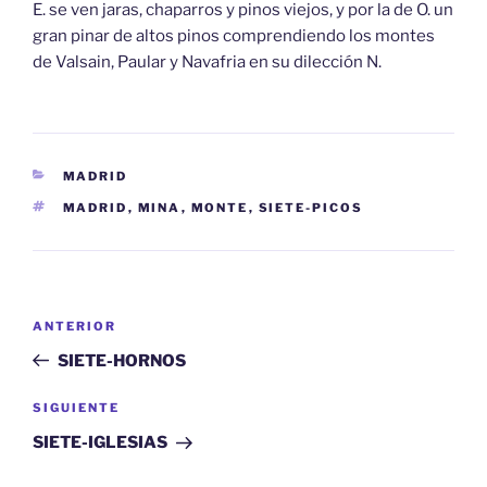
E. se ven jaras, chaparros y pinos viejos, y por la de O. un
gran pinar de altos pinos comprendiendo los montes
de Valsain, Paular y Navafria en su dilección N.
CATEGORÍAS
MADRID
ETIQUETAS
MADRID
,
MINA
,
MONTE
,
SIETE-PICOS
Navegación
Entrada
ANTERIOR
de
anterior:
SIETE-HORNOS
entradas
Siguiente
SIGUIENTE
entrada
SIETE-IGLESIAS