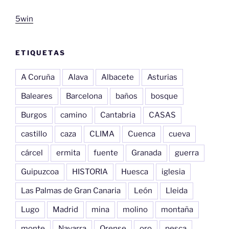
5win
ETIQUETAS
A Coruña
Alava
Albacete
Asturias
Baleares
Barcelona
baños
bosque
Burgos
camino
Cantabria
CASAS
castillo
caza
CLIMA
Cuenca
cueva
cárcel
ermita
fuente
Granada
guerra
Guipuzcoa
HISTORIA
Huesca
iglesia
Las Palmas de Gran Canaria
León
Lleida
Lugo
Madrid
mina
molino
montaña
monte
Navarra
Orense
oro
pesca