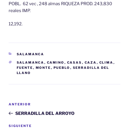
POBL. 62 vec , 248 almas RIQUEZA PROD. 243,830
reales IMP.
12,192.
CATEGORÍAS
SALAMANCA
ETIQUETAS
SALAMANCA
,
CAMINO
,
CASAS
,
CAZA
,
CLIMA
,
FUENTE
,
MONTE
,
PUEBLO
,
SERRADILLA DEL
LLANO
Navegación
Entrada
ANTERIOR
de
anterior:
SERRADILLA DEL ARROYO
entradas
Siguiente
SIGUIENTE