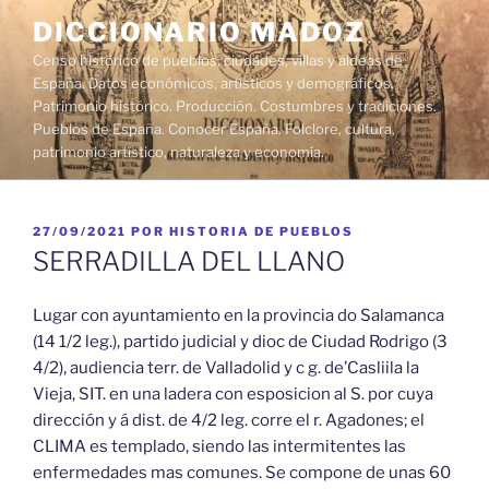
Saltar
DICCIONARIO MADOZ
al
Censo histórico de pueblos, ciudades, villas y aldeas de
contenido
España. Datos económicos, artísticos y demográficos.
Patrimonio histórico. Producción. Costumbres y tradiciones.
Pueblos de España. Conocer España. Folclore, cultura,
patrimonio artístico, naturaleza y economía.
PUBLICADO
27/09/2021
POR
HISTORIA DE PUEBLOS
EL
SERRADILLA DEL LLANO
Lugar con ayuntamiento en la provincia do Salamanca
(14 1/2 leg.), partido judicial y dioc de Ciudad Rodrigo (3
4/2), audiencia terr. de Valladolid y c g. de’Casliila la
Vieja, SIT. en una ladera con esposicion al S. por cuya
dirección y á dist. de 4/2 leg. corre el r. Agadones; el
CLIMA es templado, siendo las intermitentes las
enfermedades mas comunes. Se compone de unas 60