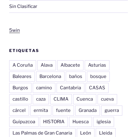
Sin Clasificar
5win
ETIQUETAS
A Coruña
Alava
Albacete
Asturias
Baleares
Barcelona
baños
bosque
Burgos
camino
Cantabria
CASAS
castillo
caza
CLIMA
Cuenca
cueva
cárcel
ermita
fuente
Granada
guerra
Guipuzcoa
HISTORIA
Huesca
iglesia
Las Palmas de Gran Canaria
León
Lleida