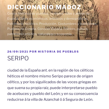
Saltar
DICCIONARIO MADOZ
al
Censo histórico de pueblos, ciudades, villas y aldeas de
contenido
España. Datos económicos, artísticos y demográficos.
Patrimonio histórico. Producción. Costumbres y tradiciones.
Pueblos de España. Conocer España. Folclore, cultura,
patrimonio artístico, naturaleza y economía.
PUBLICADO
26/09/2021
POR
HISTORIA DE PUEBLOS
EL
SERIPO
ciudad de la España ant. en la región de los célticos
héticos el nombre mismo Seripo parece de origen
céltico, y por los siguilicados de las voces griegas en
que suena su propia raiz, puede interpretarse pueblo
de acebuces y pueblo del León; y en su consecuencia
reducirse á la villa de Azanchal ó á Segura de León.