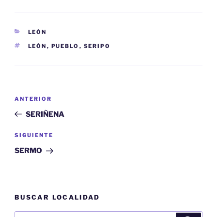
CATEGORÍAS
LEÓN
ETIQUETAS
LEÓN
,
PUEBLO
,
SERIPO
Navegación
Entrada
ANTERIOR
de
anterior:
SERIÑENA
entradas
Siguiente
SIGUIENTE
entrada
SERMO
BUSCAR LOCALIDAD
Buscar