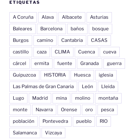
ETIQUETAS
A Coruña
Alava
Albacete
Asturias
Baleares
Barcelona
baños
bosque
Burgos
camino
Cantabria
CASAS
castillo
caza
CLIMA
Cuenca
cueva
cárcel
ermita
fuente
Granada
guerra
Guipuzcoa
HISTORIA
Huesca
iglesia
Las Palmas de Gran Canaria
León
Lleida
Lugo
Madrid
mina
molino
montaña
monte
Navarra
Orense
oro
pesca
población
Pontevedra
pueblo
RIO
Salamanca
Vizcaya