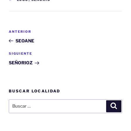
Navegación
Entrada
ANTERIOR
de
anterior:
SEOANE
entradas
Siguiente
SIGUIENTE
entrada
SEÑORIOZ
BUSCAR LOCALIDAD
Buscar
Buscar
por: