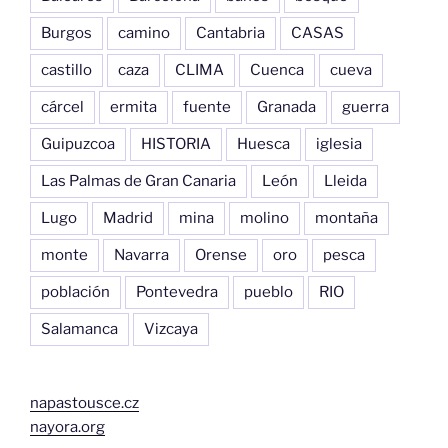
Burgos
camino
Cantabria
CASAS
castillo
caza
CLIMA
Cuenca
cueva
cárcel
ermita
fuente
Granada
guerra
Guipuzcoa
HISTORIA
Huesca
iglesia
Las Palmas de Gran Canaria
León
Lleida
Lugo
Madrid
mina
molino
montaña
monte
Navarra
Orense
oro
pesca
población
Pontevedra
pueblo
RIO
Salamanca
Vizcaya
napastousce.cz
nayora.org