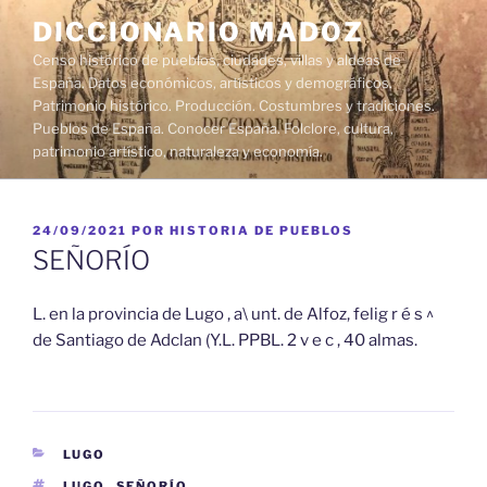
Saltar
DICCIONARIO MADOZ
al
Censo histórico de pueblos, ciudades, villas y aldeas de
contenido
España. Datos económicos, artísticos y demográficos.
Patrimonio histórico. Producción. Costumbres y tradiciones.
Pueblos de España. Conocer España. Folclore, cultura,
patrimonio artístico, naturaleza y economía.
PUBLICADO
24/09/2021
POR
HISTORIA DE PUEBLOS
EL
SEÑORÍO
L. en la provincia de Lugo , a\ unt. de Alfoz, felig r é s ^
de Santiago de Adclan (Y.L. PPBL. 2 v e c , 40 almas.
CATEGORÍAS
LUGO
ETIQUETAS
LUGO
,
SEÑORÍO