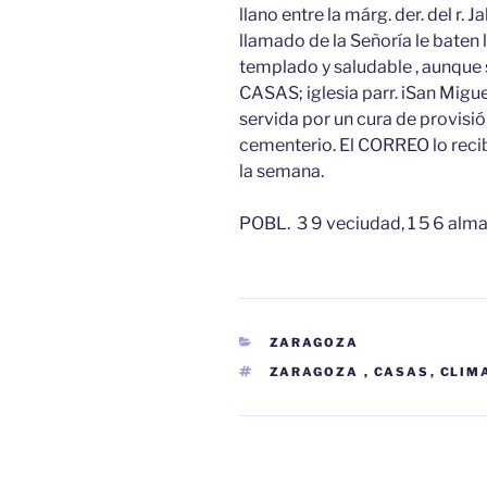
llano entre la márg. der. del r. 
llamado de la Señoría le baten 
templado y saludable , aunque 
CASAS; iglesia parr. iSan Migue
servida por un cura de provisión 
cementerio. El CORREO lo recib
la semana.
POBL. 3 9 veciudad, 1 5 6 alma
CATEGORÍAS
ZARAGOZA
ETIQUETAS
ZARAGOZA
,
CASAS
,
CLIM
Navegación