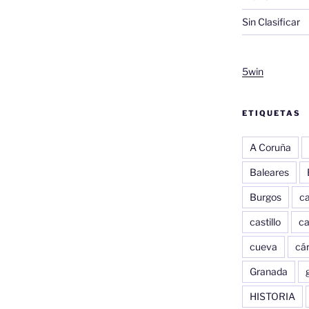
Sin Clasificar
5win
ETIQUETAS
A Coruña
Baleares
Burgos
c
castillo
c
cueva
cár
Granada
HISTORIA