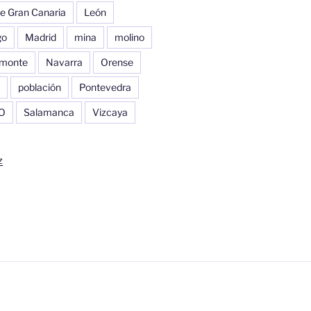
e Gran Canaria
León
go
Madrid
mina
molino
monte
Navarra
Orense
población
Pontevedra
O
Salamanca
Vizcaya
z