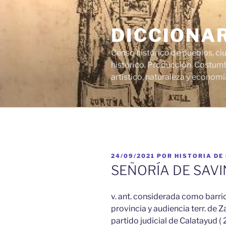
Saltar
al
DICCIONA
contenido
Censo histórico de pueblos, ci
histórico. Producción. Costumb
artístico, naturaleza y economí
PUBLICADO
24/09/2021
POR
HISTORIA DE
EL
SEÑORÍA DE SAV
v. ant. considerada como barrio
provincia y audiencia terr. de Z
partido judicial de Calatayud ( 2 