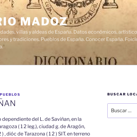
RIO MADOZ
udades, villas y aldeas de España. Datos económicos, artísti
res y tradiciones. Pueblos de España. Conocer España. Folclo
a.
BUSCAR LOC
 PUEBLOS
IÑAN
Buscar
por:
 dependiente del L. de Saviñan, en la
aragoza ( 1 2 leg.), ciudad g. de Aragón,
) , dióc de Tarazona ( 1 2 ) SIT. en terreno