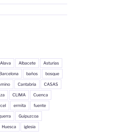
Alava
Albacete
Asturias
Barcelona
baños
bosque
amino
Cantabria
CASAS
aza
CLIMA
Cuenca
cel
ermita
fuente
guerra
Guipuzcoa
Huesca
iglesia