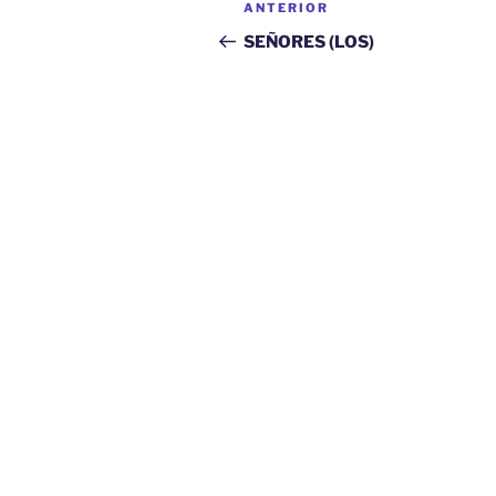
Entrada
ANTERIOR
de
anterior:
SEÑORES (LOS)
entradas