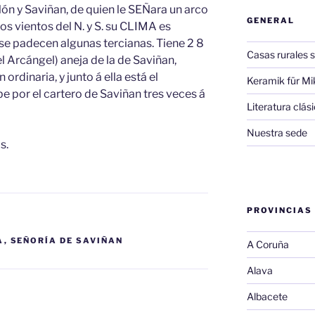
Jalón y Saviñan, de quien le SEÑara un arco
GENERAL
los vientos del N. y S. su CLIMA es
se padecen algunas tercianas. Tiene 2 8
Casas rurales s
l Arcángel) aneja de la de Saviñan,
ordinaria, y junto á ella está el
Keramik für Mi
e por el cartero de Saviñan tres veces á
Literatura clá
Nuestra sede
s.
PROVINCIAS
A
,
SEÑORÍA DE SAVIÑAN
A Coruña
Alava
Albacete