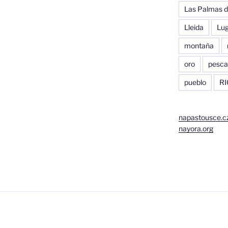
Las Palmas d
Lleida
Lu
montaña
oro
pesca
pueblo
RI
napastousce.c
nayora.org