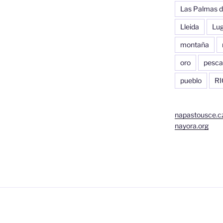
Las Palmas d
Lleida
Lu
montaña
oro
pesca
pueblo
RI
napastousce.c
nayora.org