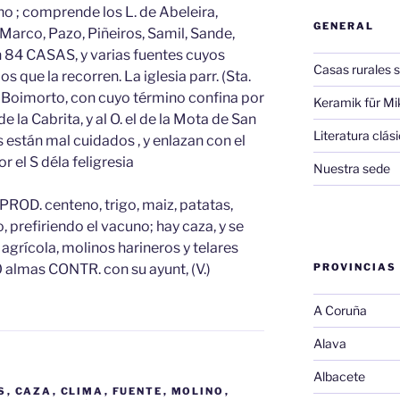
no ; comprende los L. de Abeleira,
GENERAL
 Marco, Pazo, Piñeiros, Samil, Sande,
en 84 CASAS, y varias fuentes cuyos
Casas rurales s
 que la recorren. La iglesia parr. (Sta.
 Boimorto, con cuyo término confina por
Keramik für Mi
de la Cabrita, y al O. el de la Mota de San
Literatura clá
están mal cuidados , y enlazan con el
 el S déla feligresia
Nuestra sede
PROD. centeno, trigo, maiz, patatas,
, prefiriendo el vacuno; hay caza, y se
 agrícola, molinos harineros y telares
 almas CONTR. con su ayunt, (V.)
PROVINCIAS
A Coruña
Alava
Albacete
S
,
CAZA
,
CLIMA
,
FUENTE
,
MOLINO
,