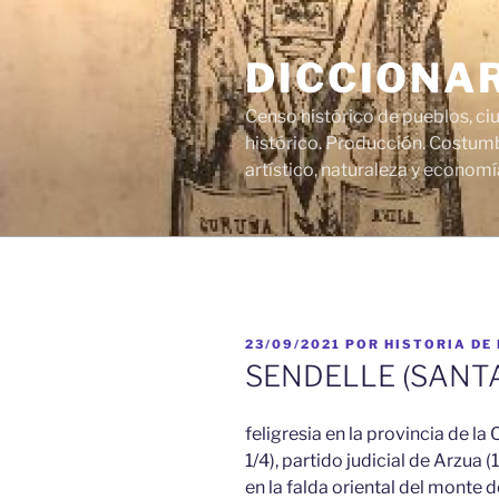
Saltar
al
DICCIONA
contenido
Censo histórico de pueblos, ci
histórico. Producción. Costumb
artístico, naturaleza y economí
PUBLICADO
23/09/2021
POR
HISTORIA DE
EL
SENDELLE (SANTA
feligresia en la provincia de la
1/4), partido judicial de Arzua 
en la falda oriental del monte