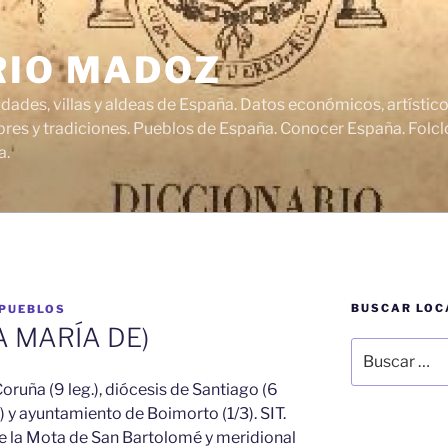
RIO MADOZ
udades, villas y aldeas de España. Datos económicos, artísti
res y tradiciones. Pueblos de España. Conocer España. Folclo
a.
BUSCAR LOC
 PUEBLOS
 MARÍA DE)
Buscar
por:
 Coruña (9 leg.), diócesis de Santiago (6
(1) y ayuntamiento de Boimorto (1/3). SIT.
 de la Mota de San Bartolomé y meridional