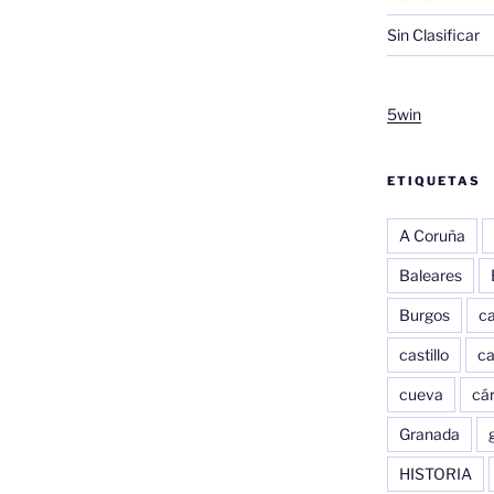
Sin Clasificar
5win
ETIQUETAS
A Coruña
Baleares
Burgos
c
castillo
c
cueva
cár
Granada
HISTORIA