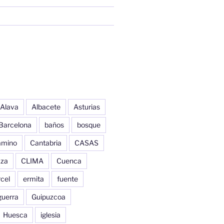
Alava
Albacete
Asturias
Barcelona
baños
bosque
amino
Cantabria
CASAS
aza
CLIMA
Cuenca
cel
ermita
fuente
guerra
Guipuzcoa
Huesca
iglesia