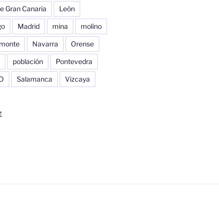
e Gran Canaria
León
go
Madrid
mina
molino
monte
Navarra
Orense
población
Pontevedra
O
Salamanca
Vizcaya
z