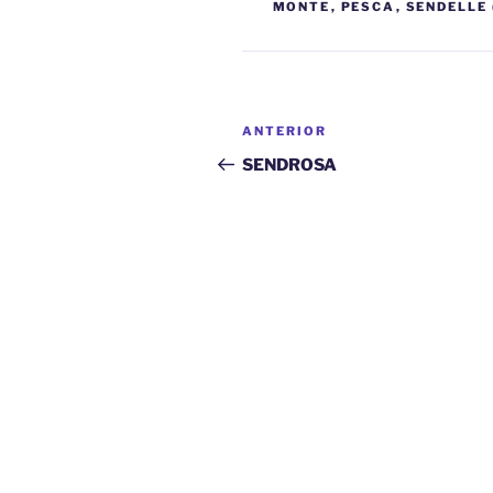
MONTE
,
PESCA
,
SENDELLE 
Navegación
Entrada
ANTERIOR
de
anterior:
SENDROSA
entradas