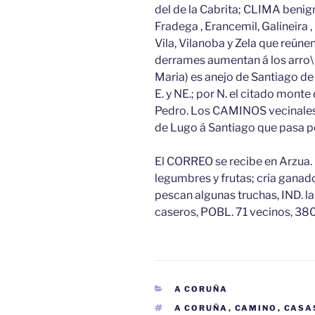
del de la Cabrita; CLIMA benig
Fradega , Erancemil, Galineira ,
Vila, Vilanoba y Zela que reún
derrames aumentan á los arro\ os
Maria) es anejo de Santiago de
E. y NE.; por N. el citado monte 
Pedro. Los CAMINOS vecinales 
de Lugo á Santiago que pasa por
El CORREO se recibe en Arzua. 
legumbres y frutas; cria ganado
pescan algunas truchas, IND. la
caseros, POBL. 71 vecinos, 380
CATEGORÍAS
A CORUÑA
ETIQUETAS
A CORUÑA
,
CAMINO
,
CASA